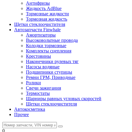
Антифризы
Жидкость AdBlue
Тормозные жидкости
Тормозная жидкость
Щетки стеклоочистителя
Автозапчасти Finwhale
Амортизаторы
Высоковольтные провода
Колодки тормозные
Комплекты сцепления
Крестовины
Наконечники рулевых тяг
Насосы водяные
Подшипники ступицы
Ремни ГРМ, Приводные
Ролики
Свечи зажигания
Термостаты
Шарниры равных угловых скоростей
Щетки стеклоочистителя
Автокосметика
Прочее
0