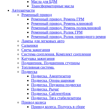
Масла для БДМ
Трансформаторные масла
Автозапчасти
Ременный привод
Ременный привод. Ремень ГРМ
Ременный привод. Ремень клиновой
Ременный привод. Ремень поликлиновой
Ременный привод. Ролик ГРМ
Ременный привод. Ролик приводного ремня
Лампы для легковых авто
Сальники
Свеча зажигания
Система сцепления. Комплект сцепления
Катушка зажигания
Подшипник. Подшипник ступицы
Топливная система.
Подвеска
Подвеска. Амортизатор
Подвеска. Опора шаровая
Подвеска. Пружина подвески
Подвеска. Рычаг
Подвеска. Сайлентблок
Подвеска. Тяга стабилизатора
Привод колеса
Привод колеса. Полуось в сборе