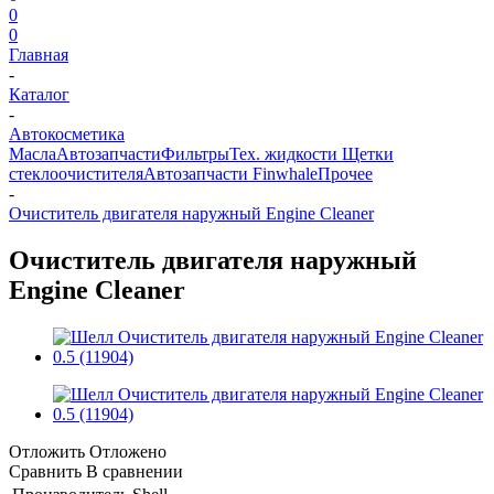
0
0
Главная
-
Каталог
-
Автокосметика
Масла
Автозапчасти
Фильтры
Тех. жидкости
Щетки
стеклоочистителя
Автозапчасти Finwhale
Прочее
-
Очиститель двигателя наружный Engine Cleaner
Очиститель двигателя наружный
Engine Cleaner
Отложить
Отложено
Сравнить
В сравнении