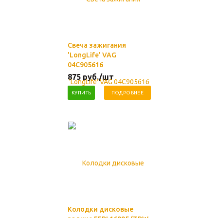
Свеча зажигания
'LongLife' VAG
04C905616
875
руб.
/шт
КУПИТЬ
ПОДРОБНЕЕ
Колодки дисковые