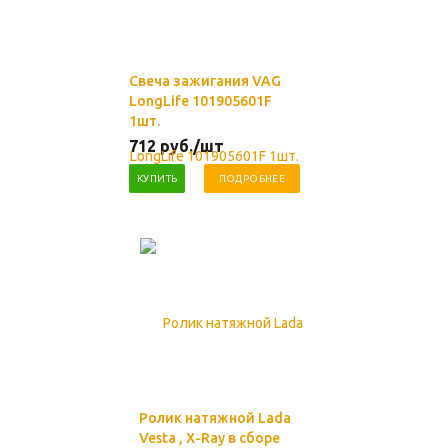
Свеча зажигания VAG
LongLife 101905601F
1шт.
712
руб.
/шт
КУПИТЬ
ПОДРОБНЕЕ
Ролик натяжной Lada
Vesta , X-Ray в сборе