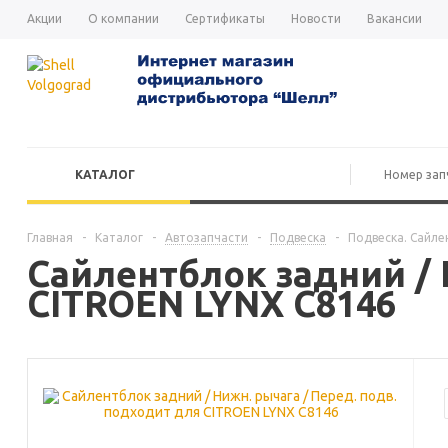
Акции
О компании
Сертификаты
Новости
Вакансии
КАТАЛОГ
Главная
-
Каталог
-
Автозапчасти
-
Подвеска
-
Подвеска. Сайле
Сайлентблок задний / 
CITROEN LYNX C8146