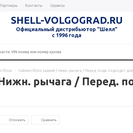
Партнеры
Контакты
Сервисы
SHELL-VOLGOGRAD.RU
Официальный дистрибьютор “Шелл”
с 1996 года
нтблок
-
Сайлентблок задний / Нижн. рычага / Перед. подв. подходит дл
Нижн. рычага / Перед. п
Отложить
Сравнить