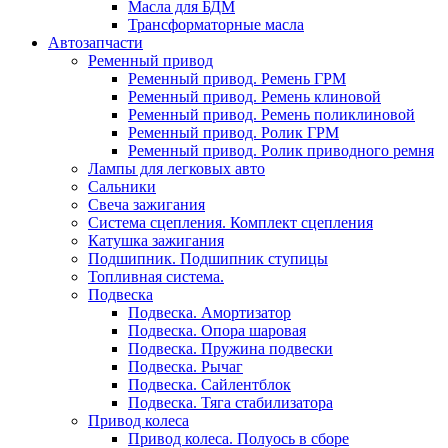
Масла для БДМ
Трансформаторные масла
Автозапчасти
Ременный привод
Ременный привод. Ремень ГРМ
Ременный привод. Ремень клиновой
Ременный привод. Ремень поликлиновой
Ременный привод. Ролик ГРМ
Ременный привод. Ролик приводного ремня
Лампы для легковых авто
Сальники
Свеча зажигания
Система сцепления. Комплект сцепления
Катушка зажигания
Подшипник. Подшипник ступицы
Топливная система.
Подвеска
Подвеска. Амортизатор
Подвеска. Опора шаровая
Подвеска. Пружина подвески
Подвеска. Рычаг
Подвеска. Сайлентблок
Подвеска. Тяга стабилизатора
Привод колеса
Привод колеса. Полуось в сборе