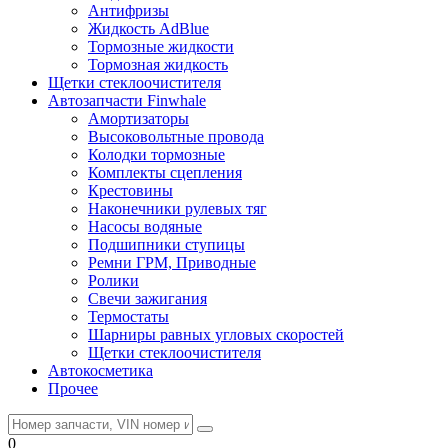
Антифризы
Жидкость AdBlue
Тормозные жидкости
Тормозная жидкость
Щетки стеклоочистителя
Автозапчасти Finwhale
Амортизаторы
Высоковольтные провода
Колодки тормозные
Комплекты сцепления
Крестовины
Наконечники рулевых тяг
Насосы водяные
Подшипники ступицы
Ремни ГРМ, Приводные
Ролики
Свечи зажигания
Термостаты
Шарниры равных угловых скоростей
Щетки стеклоочистителя
Автокосметика
Прочее
0