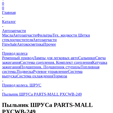
0
0
Главная
-
Каталог
-
Автозапчасти
Масла
Автозапчасти
Фильтры
Тех. жидкости
Щетки
стеклоочистителя
Автозапчасти
Finwhale
Автокосметика
Прочее
-
Привод колеса
Ременный привод
Лампы для легковых авто
Сальники
Свеча
зажигания
Система сцепления. Комплект сцепления
Катушка
зажигания
Подшипник. Подшипник ступицы
Топливная
система.
Подвеска
Рулевое управление
Система
выпуска
Система охлаждения
Тормоза
-
Привод колеса. ШРУС
-
Пыльник ШРУСа PARTS-MALL PXCWB-249
Пыльник ШРУСа PARTS-MALL
PXCWB-249