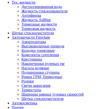
Тех. жидкости
Дистиллированная вода
Жидкость стеклоомывателя
Антифризы
Жидкость AdBlue
Тормозные жидкости
Тормозная жидкость
Щетки стеклоочистителя
Автозапчасти Finwhale
Амортизаторы
Высоковольтные провода
Колодки тормозные
Комплекты сцепления
Крестовины
Наконечники рулевых тяг
Насосы водяные
Подшипники ступицы
Ремни ГРМ, Приводные
Ролики
Свечи зажигания
Термостаты
Шарниры равных угловых скоростей
Щетки стеклоочистителя
Автокосметика
Прочее