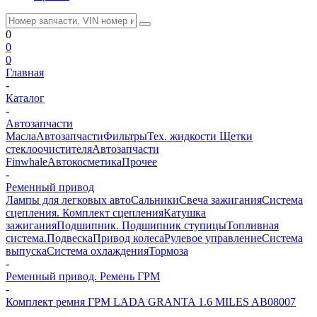
0
0
0
Главная
-
Каталог
-
Автозапчасти
Масла
Автозапчасти
Фильтры
Тех. жидкости
Щетки
стеклоочистителя
Автозапчасти
Finwhale
Автокосметика
Прочее
-
Ременный привод
Лампы для легковых авто
Сальники
Свеча зажигания
Система
сцепления. Комплект сцепления
Катушка
зажигания
Подшипник. Подшипник ступицы
Топливная
система.
Подвеска
Привод колеса
Рулевое управление
Система
выпуска
Система охлаждения
Тормоза
-
Ременный привод. Ремень ГРМ
-
Комплект ремня ГРМ LADA GRANTA 1.6 MILES AB08007