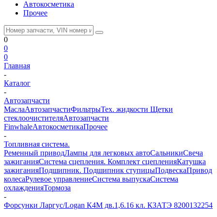
Автокосметика
Прочее
0
0
0
Главная
-
Каталог
-
Автозапчасти
Масла
Автозапчасти
Фильтры
Тех. жидкости
Щетки
стеклоочистителя
Автозапчасти
Finwhale
Автокосметика
Прочее
-
Топливная система.
Ременный привод
Лампы для легковых авто
Сальники
Свеча
зажигания
Система сцепления. Комплект сцепления
Катушка
зажигания
Подшипник. Подшипник ступицы
Подвеска
Привод
колеса
Рулевое управление
Система выпуска
Система
охлаждения
Тормоза
-
Форсунки Ларгус/Logan К4М дв.1,6.16 кл. КЗАТЭ 8200132254