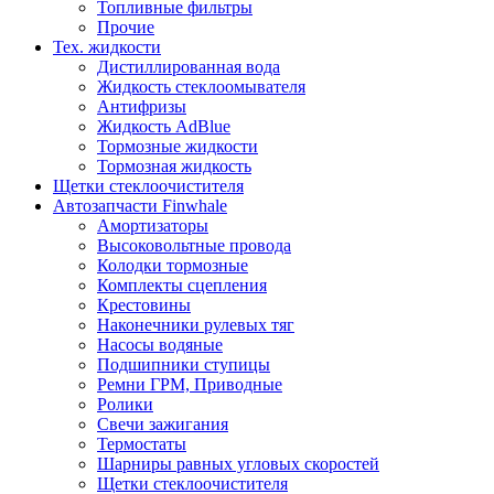
Топливные фильтры
Прочие
Тех. жидкости
Дистиллированная вода
Жидкость стеклоомывателя
Антифризы
Жидкость AdBlue
Тормозные жидкости
Тормозная жидкость
Щетки стеклоочистителя
Автозапчасти Finwhale
Амортизаторы
Высоковольтные провода
Колодки тормозные
Комплекты сцепления
Крестовины
Наконечники рулевых тяг
Насосы водяные
Подшипники ступицы
Ремни ГРМ, Приводные
Ролики
Свечи зажигания
Термостаты
Шарниры равных угловых скоростей
Щетки стеклоочистителя