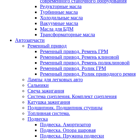
современного станочного оборудования
Редукторные масла
Турбинные масла
Холодильные масла
Вакуумные масла
Масла для БДМ
Трансформаторные масла
Автозапчасти
Ременный привод
Ременный привод. Ремень ГРМ
Ременный привод. Ремень клиновой
Ременный привод. Ремень поликлиновой
Ременный привод. Ролик ГРМ
Ременный привод. Ролик приводного ремня
Лампы для легковых авто
Сальники
Свеча зажигания
Система сцепления. Комплект сцепления
Катушка зажигания
Подшипник. Подшипник ступицы
Топливная система.
Подвеска
Подвеска. Амортизатор
Подвеска. Опора шаровая
Подвеска. Пружина подвески