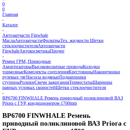
0
0
Главная
-
Каталог
-
Автозапчасти Finwhale
Масла
Автозапчасти
Фильтры
Тех. жидкости
Щетки
стеклоочистителя
Автозапчасти
Finwhale
Автокосметика
Прочее
-
Ремни ГРМ, Приводные
Амортизаторы
Высоковольтные провода
Колодки
тормозные
Комплекты сцепления
Крестовины
Наконечники
рулевых тяг
Насосы водяные
Подшипники
ступицы
Ролики
Свечи зажигания
Термостаты
Шарниры
равных угловых скоростей
Щетки стеклоочистителя
-
BP6700 FINWHALE Ремень приводный поликлиновой ВАЗ
Priora с ГУР, кондиционером 1700mm
BP6700 FINWHALE Ремень
приводный поликлиновой ВАЗ Priora с