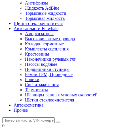
Антифризы
Жидкость AdBlue
Тормозные жидкости
Тормозная жидкость
Щетки стеклоочистителя
Автозапчасти Finwhale
Амортизаторы
Высоковольтные провода
Колодки тормозные
Комплекты сцепления
Крестовины
Наконечники рулевых тяг
Насосы водяные
Подшипники ступицы
Ремни ГРМ, Приводные
Ролики
Свечи зажигания
Термостаты
Шарниры равных угловых скоростей
Щетки стеклоочистителя
Автокосметика
Прочее
0