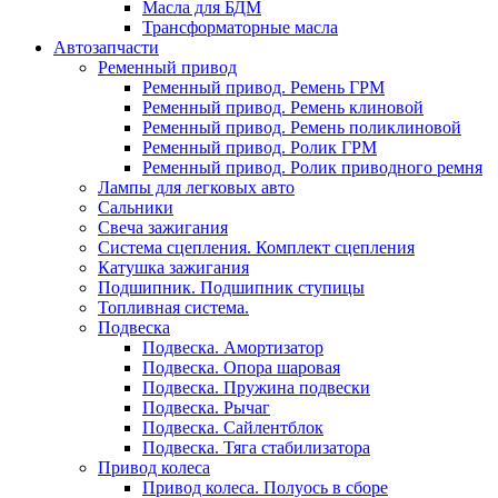
Масла для БДМ
Трансформаторные масла
Автозапчасти
Ременный привод
Ременный привод. Ремень ГРМ
Ременный привод. Ремень клиновой
Ременный привод. Ремень поликлиновой
Ременный привод. Ролик ГРМ
Ременный привод. Ролик приводного ремня
Лампы для легковых авто
Сальники
Свеча зажигания
Система сцепления. Комплект сцепления
Катушка зажигания
Подшипник. Подшипник ступицы
Топливная система.
Подвеска
Подвеска. Амортизатор
Подвеска. Опора шаровая
Подвеска. Пружина подвески
Подвеска. Рычаг
Подвеска. Сайлентблок
Подвеска. Тяга стабилизатора
Привод колеса
Привод колеса. Полуось в сборе