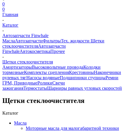
0
0
Главная
-
Каталог
-
Автозапчасти Finwhale
Масла
Автозапчасти
Фильтры
Тех. жидкости
Щетки
стеклоочистителя
Автозапчасти
Finwhale
Автокосметика
Прочее
-
Щетки стеклоочистителя
Амортизаторы
Высоковольтные провода
Колодки
тормозные
Комплекты сцепления
Крестовины
Наконечники
рулевых тяг
Насосы водяные
Подшипники ступицы
Ремни
ГРМ, Приводные
Ролики
Свечи
зажигания
Термостаты
Шарниры равных угловых скоростей
Щетки стеклоочистителя
Каталог
Масла
Моторные масла для малогабаритной техники