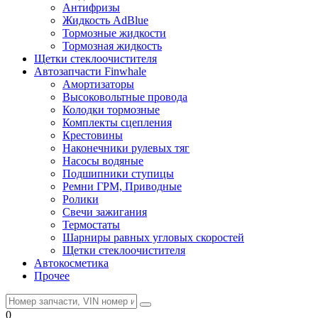
Антифризы
Жидкость AdBlue
Тормозные жидкости
Тормозная жидкость
Щетки стеклоочистителя
Автозапчасти Finwhale
Амортизаторы
Высоковольтные провода
Колодки тормозные
Комплекты сцепления
Крестовины
Наконечники рулевых тяг
Насосы водяные
Подшипники ступицы
Ремни ГРМ, Приводные
Ролики
Свечи зажигания
Термостаты
Шарниры равных угловых скоростей
Щетки стеклоочистителя
Автокосметика
Прочее
0