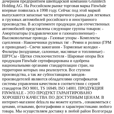
дочерним предприятием швейцарской компании Grunntech
Holding AG. На Российском рынке торговая марка Finwhale
впервые появилась в 1998 году. Сейчас под этой маркой
выпускаются запасные части вторичного рынка для легковых
и грузовых автомобилей российского и иностранного
производства. В ассортименте продукции для отечественных
автомобилей представлены следующие группы товаров: -
Амортизаторы (гидравлические и газонаполненные) -
Высоковольтные провода - Газовые упоры - Комплекты
сцепления - Наконечники рулевых тяг - Ремни и ролики (ГРМ
и приводные) - Свечи зажигания - Тормозные колодки -
Фильтры (воздушные, салонные, масляные и топливные) -
ШРУСы - Щетки стеклоочистителя - Шаровые опоры Вся
продукция Finwhale сертифицирована и одобрена
национальными органами стандартизации стран, на
территории которых она реализуется. Все ступени
производства, а так же субпоставщики заводов-
производителей являются обладателями сертификатов
системы управления качеством в соответствии с серией
стандартов ISO 9001, TS 16949, ISO 14001. ПРОДУКЦИЯ
FINWHALE - ЭТО ПРОДУКТ ГАРАНТИРОВАНО
ХОРОШЕГО КАЧЕСТВА ПО ДОСТУПНЫМ ЦЕНАМ. В
интернет-магазине delza.ru вы можете купить , ознакомиться с
ценами, отзывами, фотографиями и характеристиками любого
товара. Мы осуществляем доставку в любой район Волгограда