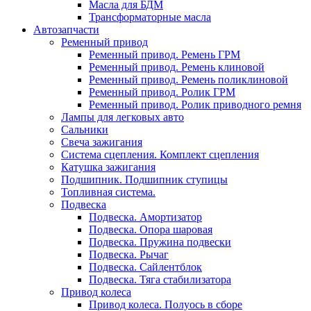
Масла для БДМ
Трансформаторные масла
Автозапчасти
Ременный привод
Ременный привод. Ремень ГРМ
Ременный привод. Ремень клиновой
Ременный привод. Ремень поликлиновой
Ременный привод. Ролик ГРМ
Ременный привод. Ролик приводного ремня
Лампы для легковых авто
Сальники
Свеча зажигания
Система сцепления. Комплект сцепления
Катушка зажигания
Подшипник. Подшипник ступицы
Топливная система.
Подвеска
Подвеска. Амортизатор
Подвеска. Опора шаровая
Подвеска. Пружина подвески
Подвеска. Рычаг
Подвеска. Сайлентблок
Подвеска. Тяга стабилизатора
Привод колеса
Привод колеса. Полуось в сборе