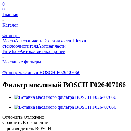
0
0
Главная
-
Каталог
-
Фильтры
Масла
Автозапчасти
Тех. жидкости
Щетки
стеклоочистителя
Автозапчасти
Finwhale
Автокосметика
Прочее
-
Масляные фильтры
-
Фильтр масляный BOSCH F026407066
Фильтр масляный BOSCH F026407066
Отложить
Отложено
Сравнить
В сравнении
Производитель
BOSCH