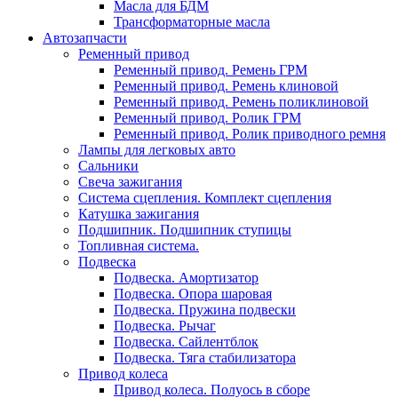
Масла для БДМ
Трансформаторные масла
Автозапчасти
Ременный привод
Ременный привод. Ремень ГРМ
Ременный привод. Ремень клиновой
Ременный привод. Ремень поликлиновой
Ременный привод. Ролик ГРМ
Ременный привод. Ролик приводного ремня
Лампы для легковых авто
Сальники
Свеча зажигания
Система сцепления. Комплект сцепления
Катушка зажигания
Подшипник. Подшипник ступицы
Топливная система.
Подвеска
Подвеска. Амортизатор
Подвеска. Опора шаровая
Подвеска. Пружина подвески
Подвеска. Рычаг
Подвеска. Сайлентблок
Подвеска. Тяга стабилизатора
Привод колеса
Привод колеса. Полуось в сборе