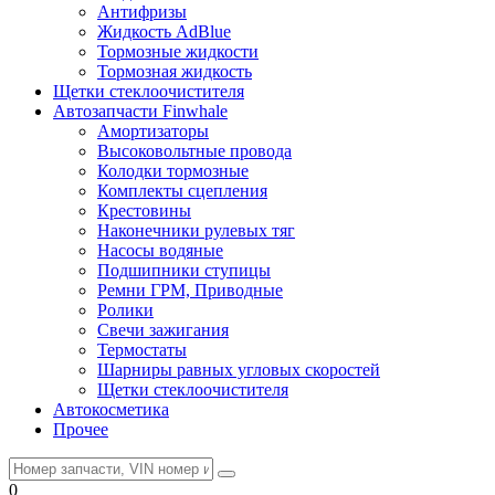
Антифризы
Жидкость AdBlue
Тормозные жидкости
Тормозная жидкость
Щетки стеклоочистителя
Автозапчасти Finwhale
Амортизаторы
Высоковольтные провода
Колодки тормозные
Комплекты сцепления
Крестовины
Наконечники рулевых тяг
Насосы водяные
Подшипники ступицы
Ремни ГРМ, Приводные
Ролики
Свечи зажигания
Термостаты
Шарниры равных угловых скоростей
Щетки стеклоочистителя
Автокосметика
Прочее
0