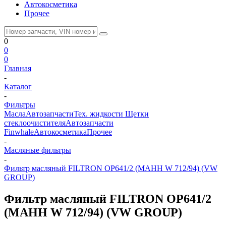
Автокосметика
Прочее
0
0
0
Главная
-
Каталог
-
Фильтры
Масла
Автозапчасти
Тех. жидкости
Щетки
стеклоочистителя
Автозапчасти
Finwhale
Автокосметика
Прочее
-
Масляные фильтры
-
Фильтр масляный FILTRON OP641/2 (МАНН W 712/94) (VW
GROUP)
Фильтр масляный FILTRON OP641/2
(МАНН W 712/94) (VW GROUP)