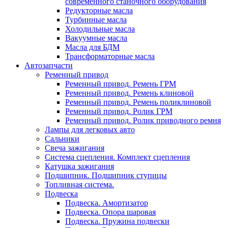
современного станочного оборудования
Редукторные масла
Турбинные масла
Холодильные масла
Вакуумные масла
Масла для БДМ
Трансформаторные масла
Автозапчасти
Ременный привод
Ременный привод. Ремень ГРМ
Ременный привод. Ремень клиновой
Ременный привод. Ремень поликлиновой
Ременный привод. Ролик ГРМ
Ременный привод. Ролик приводного ремня
Лампы для легковых авто
Сальники
Свеча зажигания
Система сцепления. Комплект сцепления
Катушка зажигания
Подшипник. Подшипник ступицы
Топливная система.
Подвеска
Подвеска. Амортизатор
Подвеска. Опора шаровая
Подвеска. Пружина подвески