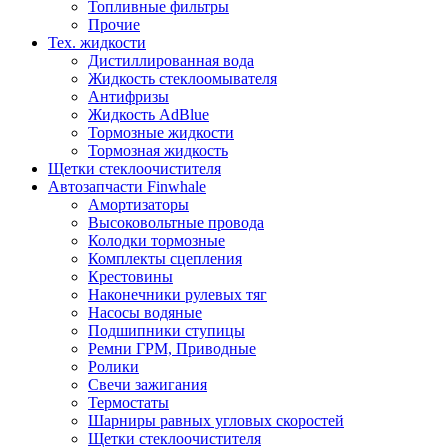
Топливные фильтры
Прочие
Тех. жидкости
Дистиллированная вода
Жидкость стеклоомывателя
Антифризы
Жидкость AdBlue
Тормозные жидкости
Тормозная жидкость
Щетки стеклоочистителя
Автозапчасти Finwhale
Амортизаторы
Высоковольтные провода
Колодки тормозные
Комплекты сцепления
Крестовины
Наконечники рулевых тяг
Насосы водяные
Подшипники ступицы
Ремни ГРМ, Приводные
Ролики
Свечи зажигания
Термостаты
Шарниры равных угловых скоростей
Щетки стеклоочистителя