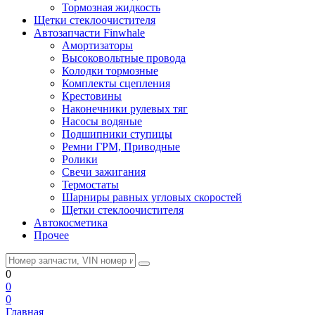
Тормозная жидкость
Щетки стеклоочистителя
Автозапчасти Finwhale
Амортизаторы
Высоковольтные провода
Колодки тормозные
Комплекты сцепления
Крестовины
Наконечники рулевых тяг
Насосы водяные
Подшипники ступицы
Ремни ГРМ, Приводные
Ролики
Свечи зажигания
Термостаты
Шарниры равных угловых скоростей
Щетки стеклоочистителя
Автокосметика
Прочее
0
0
0
Главная