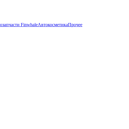
озапчасти Finwhale
Автокосметика
Прочее