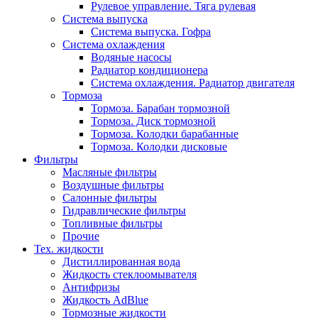
Рулевое управление. Тяга рулевая
Система выпуска
Система выпуска. Гофра
Система охлаждения
Водяные насосы
Радиатор кондиционера
Система охлаждения. Радиатор двигателя
Тормоза
Тормоза. Барабан тормозной
Тормоза. Диск тормозной
Тормоза. Колодки барабанные
Тормоза. Колодки дисковые
Фильтры
Масляные фильтры
Воздушные фильтры
Салонные фильтры
Гидравлические фильтры
Топливные фильтры
Прочие
Тех. жидкости
Дистиллированная вода
Жидкость стеклоомывателя
Антифризы
Жидкость AdBlue
Тормозные жидкости