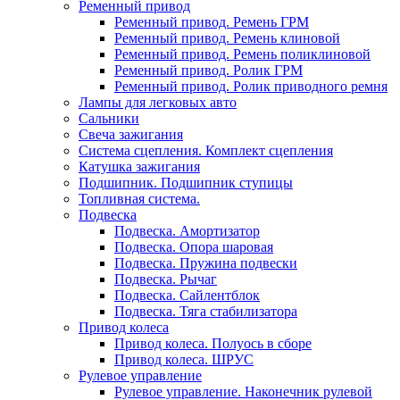
Ременный привод
Ременный привод. Ремень ГРМ
Ременный привод. Ремень клиновой
Ременный привод. Ремень поликлиновой
Ременный привод. Ролик ГРМ
Ременный привод. Ролик приводного ремня
Лампы для легковых авто
Сальники
Свеча зажигания
Система сцепления. Комплект сцепления
Катушка зажигания
Подшипник. Подшипник ступицы
Топливная система.
Подвеска
Подвеска. Амортизатор
Подвеска. Опора шаровая
Подвеска. Пружина подвески
Подвеска. Рычаг
Подвеска. Сайлентблок
Подвеска. Тяга стабилизатора
Привод колеса
Привод колеса. Полуось в сборе
Привод колеса. ШРУС
Рулевое управление
Рулевое управление. Наконечник рулевой