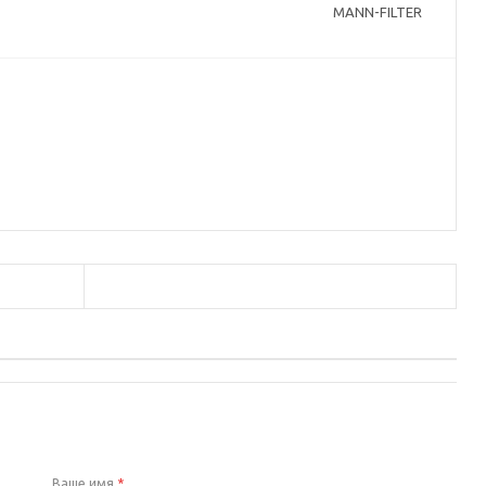
MANN-FILTER
а
Ваше имя
*