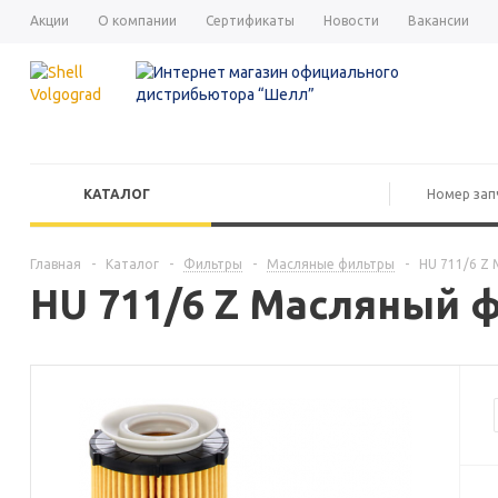
Акции
О компании
Сертификаты
Новости
Вакансии
КАТАЛОГ
Главная
-
Каталог
-
Фильтры
-
Масляные фильтры
-
HU 711/6 Z
HU 711/6 Z Масляный 