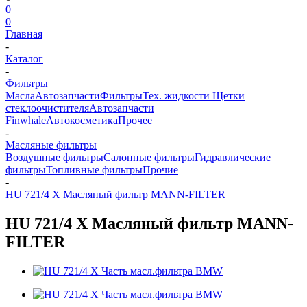
0
0
Главная
-
Каталог
-
Фильтры
Масла
Автозапчасти
Фильтры
Тех. жидкости
Щетки
стеклоочистителя
Автозапчасти
Finwhale
Автокосметика
Прочее
-
Масляные фильтры
Воздушные фильтры
Салонные фильтры
Гидравлические
фильтры
Топливные фильтры
Прочие
-
HU 721/4 X Масляный фильтр MANN-FILTER
HU 721/4 X Масляный фильтр MANN-
FILTER