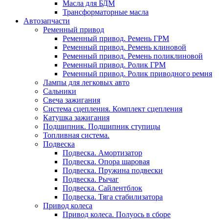
Масла для БДМ
Трансформаторные масла
Автозапчасти
Ременный привод
Ременный привод. Ремень ГРМ
Ременный привод. Ремень клиновой
Ременный привод. Ремень поликлиновой
Ременный привод. Ролик ГРМ
Ременный привод. Ролик приводного ремня
Лампы для легковых авто
Сальники
Свеча зажигания
Система сцепления. Комплект сцепления
Катушка зажигания
Подшипник. Подшипник ступицы
Топливная система.
Подвеска
Подвеска. Амортизатор
Подвеска. Опора шаровая
Подвеска. Пружина подвески
Подвеска. Рычаг
Подвеска. Сайлентблок
Подвеска. Тяга стабилизатора
Привод колеса
Привод колеса. Полуось в сборе