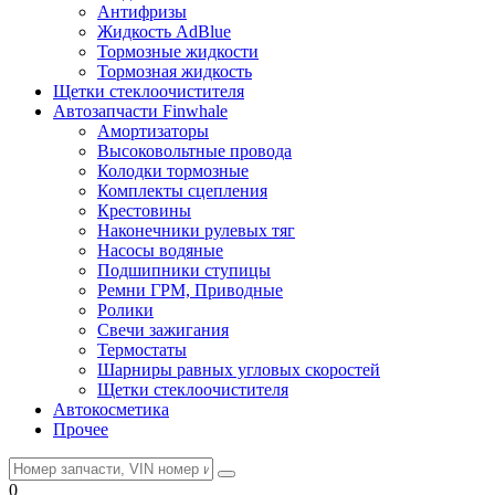
Антифризы
Жидкость AdBlue
Тормозные жидкости
Тормозная жидкость
Щетки стеклоочистителя
Автозапчасти Finwhale
Амортизаторы
Высоковольтные провода
Колодки тормозные
Комплекты сцепления
Крестовины
Наконечники рулевых тяг
Насосы водяные
Подшипники ступицы
Ремни ГРМ, Приводные
Ролики
Свечи зажигания
Термостаты
Шарниры равных угловых скоростей
Щетки стеклоочистителя
Автокосметика
Прочее
0