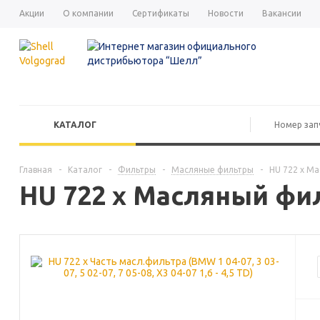
Акции
О компании
Сертификаты
Новости
Вакансии
КАТАЛОГ
Главная
-
Каталог
-
Фильтры
-
Масляные фильтры
-
HU 722 x М
HU 722 x Масляный фи