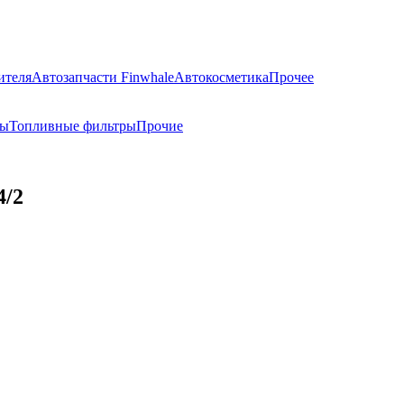
ителя
Автозапчасти Finwhale
Автокосметика
Прочее
ры
Топливные фильтры
Прочие
/2