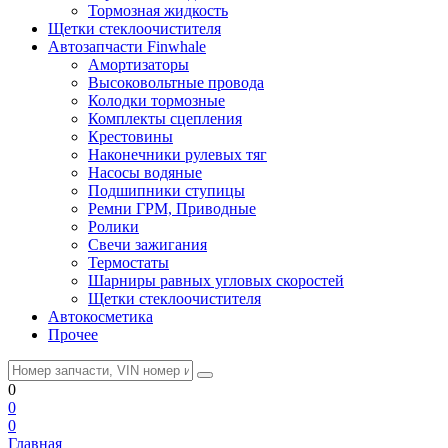
Тормозная жидкость
Щетки стеклоочистителя
Автозапчасти Finwhale
Амортизаторы
Высоковольтные провода
Колодки тормозные
Комплекты сцепления
Крестовины
Наконечники рулевых тяг
Насосы водяные
Подшипники ступицы
Ремни ГРМ, Приводные
Ролики
Свечи зажигания
Термостаты
Шарниры равных угловых скоростей
Щетки стеклоочистителя
Автокосметика
Прочее
0
0
0
Главная