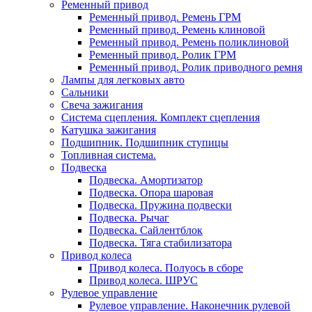
Ременный привод
Ременный привод. Ремень ГРМ
Ременный привод. Ремень клиновой
Ременный привод. Ремень поликлиновой
Ременный привод. Ролик ГРМ
Ременный привод. Ролик приводного ремня
Лампы для легковых авто
Сальники
Свеча зажигания
Система сцепления. Комплект сцепления
Катушка зажигания
Подшипник. Подшипник ступицы
Топливная система.
Подвеска
Подвеска. Амортизатор
Подвеска. Опора шаровая
Подвеска. Пружина подвески
Подвеска. Рычаг
Подвеска. Сайлентблок
Подвеска. Тяга стабилизатора
Привод колеса
Привод колеса. Полуось в сборе
Привод колеса. ШРУС
Рулевое управление
Рулевое управление. Наконечник рулевой