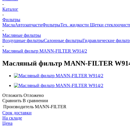
-
Каталог
-
Фильтры
Масла
Автозапчасти
Фильтры
Тех. жидкости
Щетки стеклоочист
-
Масляные фильтры
Воздушные фильтры
Салонные фильтры
Гидравлические фильт
-
Масляный фильтр MANN-FILTER W914/2
Масляный фильтр MANN-FILTER W914
Отложить
Отложено
Сравнить
В сравнении
Производитель
MANN-FILTER
Срок доставки
На складе
Цена