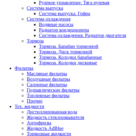
Рулевое управление. Тяга рулевая
Система выпуска
Система выпуска. Гофра
Система охлаждения
Водяные насосы
Радиатор кондиционера
Система охлаждения. Радиатор двигателя
Тормоза
Тормоза. Барабан тормозной
Тормоза. Диск тормозной
Тормоза. Колодки барабанные
Тормоза. Колодки дисковые
Фильтры
Масляные фильтры
Воздушные фильтры
Салонные фильтры
Гидравлические фильтры
Топливные фильтры
Прочие
Тех. жидкости
Дистиллированная вода
Жидкость стеклоомывателя
Антифризы
Жидкость AdBlue
Тормозные жидкости