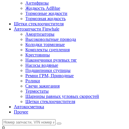
Антифризы
Жидкость AdBlue
Тормозные жидкости
Тормозная жидкость
Щетки стеклоочистителя
Автозапчасти Finwhale
Амортизаторы
Высоковольтные провода
Колодки тормозные
Комплекты сцепления
Крестовины
Наконечники рулевых тяг
Насосы водяные
Подшипники ступицы
Ремни ГРМ, Приводные
Ролики
Свечи зажигания
Термостаты
Шарниры равных угловых скоростей
Щетки стеклоочистителя
Автокосметика
Прочее
0