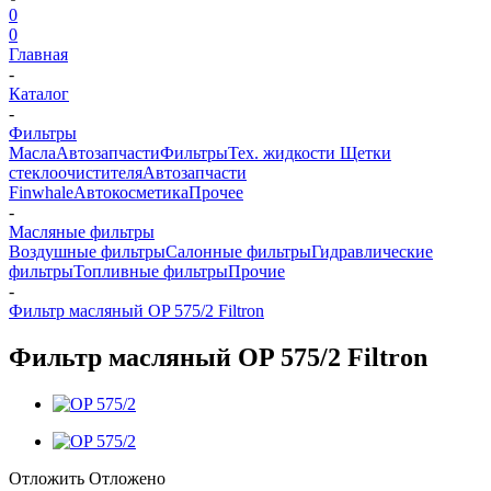
0
0
Главная
-
Каталог
-
Фильтры
Масла
Автозапчасти
Фильтры
Тех. жидкости
Щетки
стеклоочистителя
Автозапчасти
Finwhale
Автокосметика
Прочее
-
Масляные фильтры
Воздушные фильтры
Салонные фильтры
Гидравлические
фильтры
Топливные фильтры
Прочие
-
Фильтр масляный OP 575/2 Filtron
Фильтр масляный OP 575/2 Filtron
Отложить
Отложено