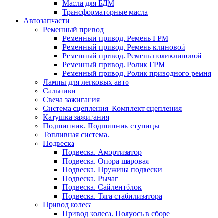
Масла для БДМ
Трансформаторные масла
Автозапчасти
Ременный привод
Ременный привод. Ремень ГРМ
Ременный привод. Ремень клиновой
Ременный привод. Ремень поликлиновой
Ременный привод. Ролик ГРМ
Ременный привод. Ролик приводного ремня
Лампы для легковых авто
Сальники
Свеча зажигания
Система сцепления. Комплект сцепления
Катушка зажигания
Подшипник. Подшипник ступицы
Топливная система.
Подвеска
Подвеска. Амортизатор
Подвеска. Опора шаровая
Подвеска. Пружина подвески
Подвеска. Рычаг
Подвеска. Сайлентблок
Подвеска. Тяга стабилизатора
Привод колеса
Привод колеса. Полуось в сборе