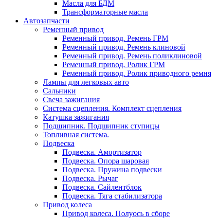
Масла для БДМ
Трансформаторные масла
Автозапчасти
Ременный привод
Ременный привод. Ремень ГРМ
Ременный привод. Ремень клиновой
Ременный привод. Ремень поликлиновой
Ременный привод. Ролик ГРМ
Ременный привод. Ролик приводного ремня
Лампы для легковых авто
Сальники
Свеча зажигания
Система сцепления. Комплект сцепления
Катушка зажигания
Подшипник. Подшипник ступицы
Топливная система.
Подвеска
Подвеска. Амортизатор
Подвеска. Опора шаровая
Подвеска. Пружина подвески
Подвеска. Рычаг
Подвеска. Сайлентблок
Подвеска. Тяга стабилизатора
Привод колеса
Привод колеса. Полуось в сборе