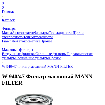
0
0
Главная
-
Каталог
-
Фильтры
Масла
Автозапчасти
Фильтры
Тех. жидкости
Щетки
стеклоочистителя
Автозапчасти
Finwhale
Автокосметика
Прочее
-
Масляные фильтры
Воздушные фильтры
Салонные фильтры
Гидравлические
фильтры
Топливные фильтры
Прочие
-
W 940/47 Фильтр масляный MANN-FILTER
W 940/47 Фильтр масляный MANN-
FILTER