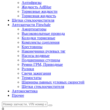
Антифризы
Жидкость AdBlue
Тормозные жидкости
Тормозная жидкость
Щетки стеклоочистителя
Автозапчасти Finwhale
Амортизаторы
Высоковольтные провода
Колодки тормозные
Комплекты сцепления
Крестовины
Наконечники рулевых тяг
Насосы водяные
Подшипники ступицы
Ремни ГРМ, Приводные
Ролики
Свечи зажигания
Термостаты
Шарниры равных угловых скоростей
Щетки стеклоочистителя
Автокосметика
Прочее
0