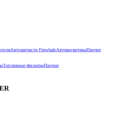
ителя
Автозапчасти Finwhale
Автокосметика
Прочее
ры
Топливные фильтры
Прочие
TER