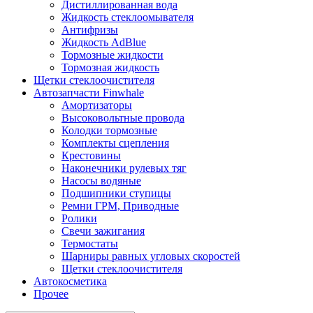
Дистиллированная вода
Жидкость стеклоомывателя
Антифризы
Жидкость AdBlue
Тормозные жидкости
Тормозная жидкость
Щетки стеклоочистителя
Автозапчасти Finwhale
Амортизаторы
Высоковольтные провода
Колодки тормозные
Комплекты сцепления
Крестовины
Наконечники рулевых тяг
Насосы водяные
Подшипники ступицы
Ремни ГРМ, Приводные
Ролики
Свечи зажигания
Термостаты
Шарниры равных угловых скоростей
Щетки стеклоочистителя
Автокосметика
Прочее