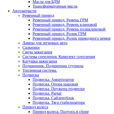
Масла для БДМ
Трансформаторные масла
Автозапчасти
Ременный привод
Ременный привод. Ремень ГРМ
Ременный привод. Ремень клиновой
Ременный привод. Ремень поликлиновой
Ременный привод. Ролик ГРМ
Ременный привод. Ролик приводного ремня
Лампы для легковых авто
Сальники
Свеча зажигания
Система сцепления. Комплект сцепления
Катушка зажигания
Подшипник. Подшипник ступицы
Топливная система.
Подвеска
Подвеска. Амортизатор
Подвеска. Опора шаровая
Подвеска. Пружина подвески
Подвеска. Рычаг
Подвеска. Сайлентблок
Подвеска. Тяга стабилизатора
Привод колеса
Привод колеса. Полуось в сборе