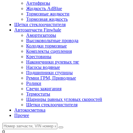
Антифризы
Жидкость AdBlue
Тормозные жидкости
Тормозная жидкость
Щетки стеклоочистителя
Автозапчасти Finwhale
Амортизаторы
Высоковольтные провода
Колодки тормозные
Комплекты сцепления
Крестовины
Наконечники рулевых тяг
Насосы водяные
Подшипники ступицы
Ремни ГРМ, Приводные
Ролики
Свечи зажигания
Термостаты
Шарниры равных угловых скоростей
Щетки стеклоочистителя
Автокосметика
Прочее
0