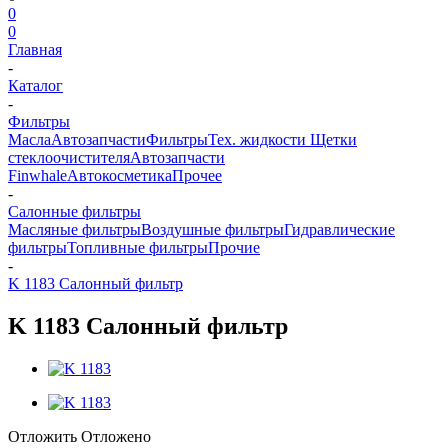
0
0
Главная
-
Каталог
-
Фильтры
Масла
Автозапчасти
Фильтры
Тех. жидкости
Щетки
стеклоочистителя
Автозапчасти
Finwhale
Автокосметика
Прочее
-
Салонные фильтры
Масляные фильтры
Воздушные фильтры
Гидравлические
фильтры
Топливные фильтры
Прочие
-
K 1183 Салонный фильтр
K 1183 Салонный фильтр
Отложить
Отложено