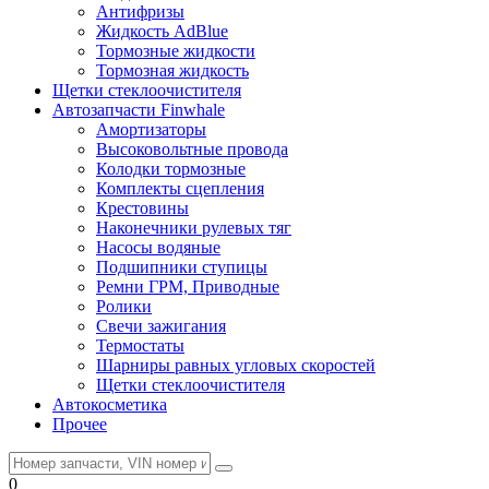
Антифризы
Жидкость AdBlue
Тормозные жидкости
Тормозная жидкость
Щетки стеклоочистителя
Автозапчасти Finwhale
Амортизаторы
Высоковольтные провода
Колодки тормозные
Комплекты сцепления
Крестовины
Наконечники рулевых тяг
Насосы водяные
Подшипники ступицы
Ремни ГРМ, Приводные
Ролики
Свечи зажигания
Термостаты
Шарниры равных угловых скоростей
Щетки стеклоочистителя
Автокосметика
Прочее
0