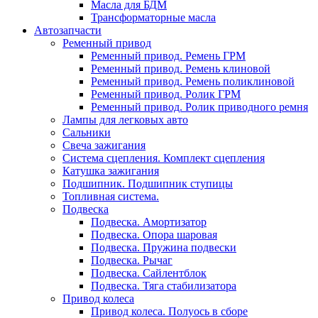
Масла для БДМ
Трансформаторные масла
Автозапчасти
Ременный привод
Ременный привод. Ремень ГРМ
Ременный привод. Ремень клиновой
Ременный привод. Ремень поликлиновой
Ременный привод. Ролик ГРМ
Ременный привод. Ролик приводного ремня
Лампы для легковых авто
Сальники
Свеча зажигания
Система сцепления. Комплект сцепления
Катушка зажигания
Подшипник. Подшипник ступицы
Топливная система.
Подвеска
Подвеска. Амортизатор
Подвеска. Опора шаровая
Подвеска. Пружина подвески
Подвеска. Рычаг
Подвеска. Сайлентблок
Подвеска. Тяга стабилизатора
Привод колеса
Привод колеса. Полуось в сборе