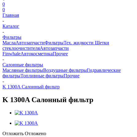
0
0
Главная
-
Каталог
-
Фильтры
Масла
Автозапчасти
Фильтры
Тех. жидкости
Щетки
стеклоочистителя
Автозапчасти
Finwhale
Автокосметика
Прочее
-
Салонные фильтры
Масляные фильтры
Воздушные фильтры
Гидравлические
фильтры
Топливные фильтры
Прочие
-
K 1300A Салонный фильтр
K 1300A Салонный фильтр
Отложить
Отложено