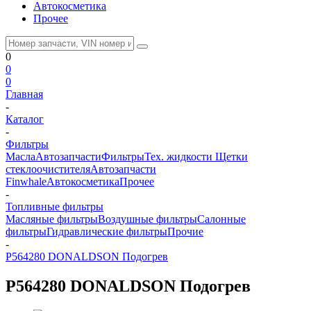
Автокосметика
Прочее
0
0
0
Главная
-
Каталог
-
Фильтры
Масла
Автозапчасти
Фильтры
Тех. жидкости
Щетки
стеклоочистителя
Автозапчасти
Finwhale
Автокосметика
Прочее
-
Топливные фильтры
Масляные фильтры
Воздушные фильтры
Салонные
фильтры
Гидравлические фильтры
Прочие
-
P564280 DONALDSON Подогрев
P564280 DONALDSON Подогрев