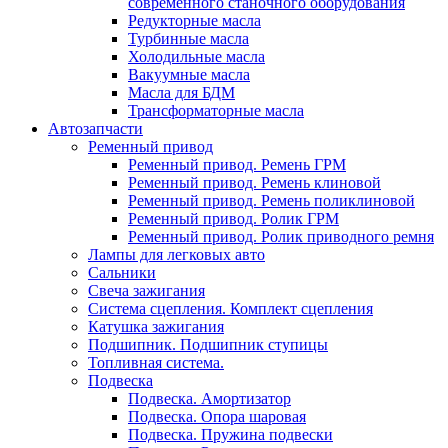
современного станочного оборудования
Редукторные масла
Турбинные масла
Холодильные масла
Вакуумные масла
Масла для БДМ
Трансформаторные масла
Автозапчасти
Ременный привод
Ременный привод. Ремень ГРМ
Ременный привод. Ремень клиновой
Ременный привод. Ремень поликлиновой
Ременный привод. Ролик ГРМ
Ременный привод. Ролик приводного ремня
Лампы для легковых авто
Сальники
Свеча зажигания
Система сцепления. Комплект сцепления
Катушка зажигания
Подшипник. Подшипник ступицы
Топливная система.
Подвеска
Подвеска. Амортизатор
Подвеска. Опора шаровая
Подвеска. Пружина подвески