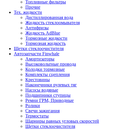
Топливные фильтры
Прочие
Тех. жидкости
Дистиллированная вода
Жидкость стеклоомывателя
Антифризы
Жидкость AdBlue
Тормозные жидкости
Тормозная жидкость
Щетки стеклоочистителя
Автозапчасти Finwhale
Амортизаторы
Высоковольтные провода
Колодки тормозные
Комплекты сцепления
Крестовины
Наконечники рулевых тяг
Насосы водяные
Подшипники ступицы
Ремни ГРМ, Приводные
Ролики
Свечи зажигания
Термостаты
Шарниры равных угловых скоростей
Щетки стеклоочистителя