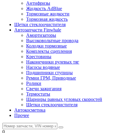
Антифризы
Жидкость AdBlue
Тормозные жидкости
Тормозная жидкость
Щетки стеклоочистителя
Автозапчасти Finwhale
Амортизаторы
Высоковольтные провода
Колодки тормозные
Комплекты сцепления
Крестовины
Наконечники рулевых тяг
Насосы водяные
Подшипники ступицы
Ремни ГРМ, Приводные
Ролики
Свечи зажигания
Термостаты
Шарниры равных угловых скоростей
Щетки стеклоочистителя
Автокосметика
Прочее
0