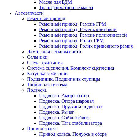
Масла для БДМ
Трансформаторные масла
Автозапчасти
Ременный привод
Ременный привод. Ремень ГРМ
Ременный привод. Ремень клиновой
Ременный привод. Ремень поликлиновой
Ременный привод. Ролик ГРМ
Ременный привод. Ролик приводного ремня
Лампы для легковых авто
Сальники
Свеча зажигания
Система сцепления. Комплект сцепления
Катушка зажигания
Подшипник. Подшипник ступицы
Топливная система.
Подвеска
Подвеска. Амортизатор
Подвеска. Опора шаровая
Подвеска. Пружина подвески
Подвеска. Рычаг
Подвеска. Сайлентблок
Подвеска. Тяга стабилизатора
Привод колеса
Привод колеса. Полуось в сборе