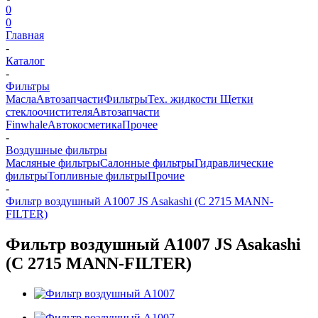
0
0
Главная
-
Каталог
-
Фильтры
Масла
Автозапчасти
Фильтры
Тех. жидкости
Щетки
стеклоочистителя
Автозапчасти
Finwhale
Автокосметика
Прочее
-
Воздушные фильтры
Масляные фильтры
Салонные фильтры
Гидравлические
фильтры
Топливные фильтры
Прочие
-
Фильтр воздушный A1007 JS Asakashi (C 2715 MANN-
FILTER)
Фильтр воздушный A1007 JS Asakashi
(C 2715 MANN-FILTER)