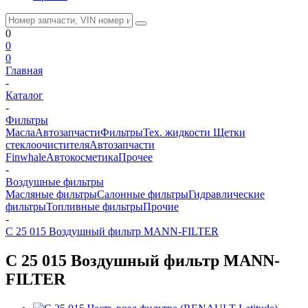
0
0
0
Главная
-
Каталог
-
Фильтры
Масла
Автозапчасти
Фильтры
Тех. жидкости
Щетки
стеклоочистителя
Автозапчасти
Finwhale
Автокосметика
Прочее
-
Воздушные фильтры
Масляные фильтры
Салонные фильтры
Гидравлические
фильтры
Топливные фильтры
Прочие
-
C 25 015 Воздушный фильтр MANN-FILTER
C 25 015 Воздушный фильтр MANN-
FILTER