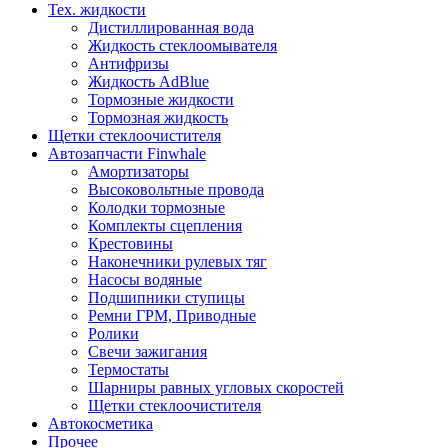
Тех. жидкости
Дистиллированная вода
Жидкость стеклоомывателя
Антифризы
Жидкость AdBlue
Тормозные жидкости
Тормозная жидкость
Щетки стеклоочистителя
Автозапчасти Finwhale
Амортизаторы
Высоковольтные провода
Колодки тормозные
Комплекты сцепления
Крестовины
Наконечники рулевых тяг
Насосы водяные
Подшипники ступицы
Ремни ГРМ, Приводные
Ролики
Свечи зажигания
Термостаты
Шарниры равных угловых скоростей
Щетки стеклоочистителя
Автокосметика
Прочее