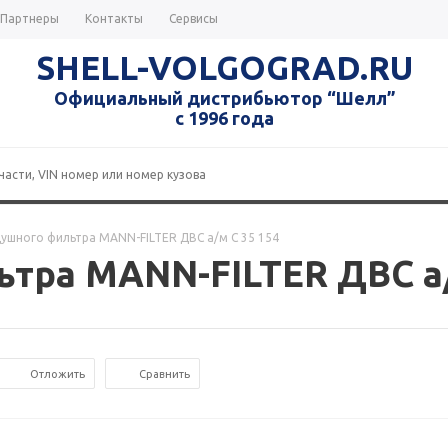
Партнеры
Контакты
Сервисы
SHELL-VOLGOGRAD.RU
Официальный дистрибьютор “Шелл”
с 1996 года
душного фильтра MANN-FILTER ДВС а/м C 35 154
тра MANN-FILTER ДВС а/
Отложить
Сравнить