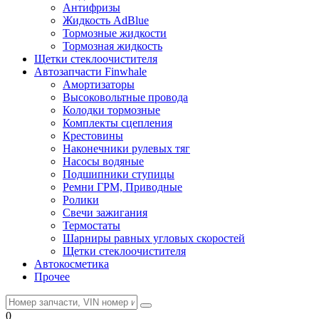
Антифризы
Жидкость AdBlue
Тормозные жидкости
Тормозная жидкость
Щетки стеклоочистителя
Автозапчасти Finwhale
Амортизаторы
Высоковольтные провода
Колодки тормозные
Комплекты сцепления
Крестовины
Наконечники рулевых тяг
Насосы водяные
Подшипники ступицы
Ремни ГРМ, Приводные
Ролики
Свечи зажигания
Термостаты
Шарниры равных угловых скоростей
Щетки стеклоочистителя
Автокосметика
Прочее
0