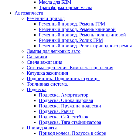
Масла для БДМ
Трансформаторные масла
Автозапчасти
Ременный привод
Ременный привод. Ремень ГРМ
Ременный привод. Ремень клиновой
Ременный привод. Ремень поликлиновой
Ременный привод. Ролик ГРМ
Ременный привод. Ролик приводного ремня
Лампы для легковых авто
Сальники
Свеча зажигания
Система сцепления. Комплект сцепления
Катушка зажигания
Подшипник. Подшипник ступицы
Топливная система.
Подвеска
Подвеска. Амортизатор
Подвеска. Опора шаровая
Подвеска. Пружина подвески
Подвеска. Рычаг
Подвеска. Сайлентблок
Подвеска. Тяга стабилизатора
Привод колеса
Привод колеса. Полуось в сборе