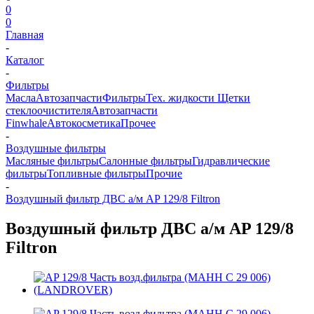
0
0
Главная
-
Каталог
-
Фильтры
Масла
Автозапчасти
Фильтры
Тех. жидкости
Щетки
стеклоочистителя
Автозапчасти
Finwhale
Автокосметика
Прочее
-
Воздушные фильтры
Масляные фильтры
Салонные фильтры
Гидравлические
фильтры
Топливные фильтры
Прочие
-
Воздушный фильтр ДВС а/м AP 129/8 Filtron
Воздушный фильтр ДВС а/м AP 129/8
Filtron