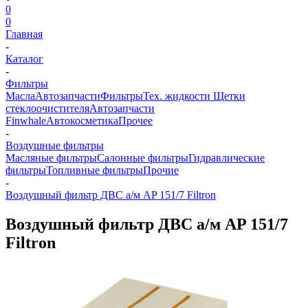
0
0
Главная
-
Каталог
-
Фильтры
Масла
Автозапчасти
Фильтры
Тех. жидкости
Щетки
стеклоочистителя
Автозапчасти
Finwhale
Автокосметика
Прочее
-
Воздушные фильтры
Масляные фильтры
Салонные фильтры
Гидравлические
фильтры
Топливные фильтры
Прочие
-
Воздушный фильтр ДВС а/м AP 151/7 Filtron
Воздушный фильтр ДВС а/м AP 151/7
Filtron