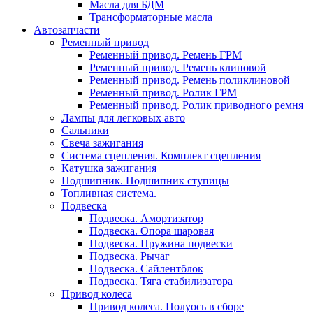
Масла для БДМ
Трансформаторные масла
Автозапчасти
Ременный привод
Ременный привод. Ремень ГРМ
Ременный привод. Ремень клиновой
Ременный привод. Ремень поликлиновой
Ременный привод. Ролик ГРМ
Ременный привод. Ролик приводного ремня
Лампы для легковых авто
Сальники
Свеча зажигания
Система сцепления. Комплект сцепления
Катушка зажигания
Подшипник. Подшипник ступицы
Топливная система.
Подвеска
Подвеска. Амортизатор
Подвеска. Опора шаровая
Подвеска. Пружина подвески
Подвеска. Рычаг
Подвеска. Сайлентблок
Подвеска. Тяга стабилизатора
Привод колеса
Привод колеса. Полуось в сборе