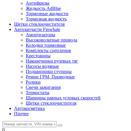
Антифризы
Жидкость AdBlue
Тормозные жидкости
Тормозная жидкость
Щетки стеклоочистителя
Автозапчасти Finwhale
Амортизаторы
Высоковольтные провода
Колодки тормозные
Комплекты сцепления
Крестовины
Наконечники рулевых тяг
Насосы водяные
Подшипники ступицы
Ремни ГРМ, Приводные
Ролики
Свечи зажигания
Термостаты
Шарниры равных угловых скоростей
Щетки стеклоочистителя
Автокосметика
Прочее
0