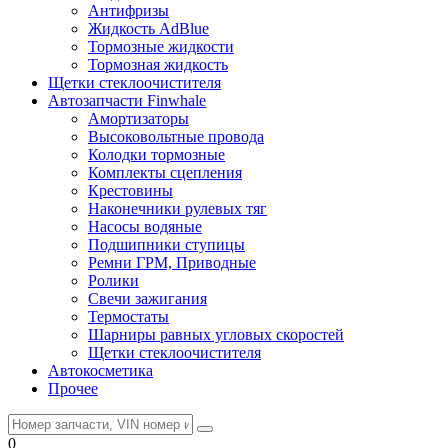
Антифризы
Жидкость AdBlue
Тормозные жидкости
Тормозная жидкость
Щетки стеклоочистителя
Автозапчасти Finwhale
Амортизаторы
Высоковольтные провода
Колодки тормозные
Комплекты сцепления
Крестовины
Наконечники рулевых тяг
Насосы водяные
Подшипники ступицы
Ремни ГРМ, Приводные
Ролики
Свечи зажигания
Термостаты
Шарниры равных угловых скоростей
Щетки стеклоочистителя
Автокосметика
Прочее
0