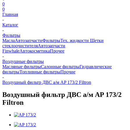
0
0
Главная
-
Каталог
-
Фильтры
Масла
Автозапчасти
Фильтры
Тех. жидкости
Щетки
стеклоочистителя
Автозапчасти
Finwhale
Автокосметика
Прочее
-
Воздушные фильтры
Масляные фильтры
Салонные фильтры
Гидравлические
фильтры
Топливные фильтры
Прочие
-
Воздушный фильтр ДВС а/м AP 173/2 Filtron
Воздушный фильтр ДВС а/м AP 173/2
Filtron