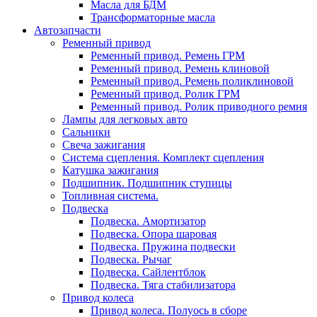
Масла для БДМ
Трансформаторные масла
Автозапчасти
Ременный привод
Ременный привод. Ремень ГРМ
Ременный привод. Ремень клиновой
Ременный привод. Ремень поликлиновой
Ременный привод. Ролик ГРМ
Ременный привод. Ролик приводного ремня
Лампы для легковых авто
Сальники
Свеча зажигания
Система сцепления. Комплект сцепления
Катушка зажигания
Подшипник. Подшипник ступицы
Топливная система.
Подвеска
Подвеска. Амортизатор
Подвеска. Опора шаровая
Подвеска. Пружина подвески
Подвеска. Рычаг
Подвеска. Сайлентблок
Подвеска. Тяга стабилизатора
Привод колеса
Привод колеса. Полуось в сборе