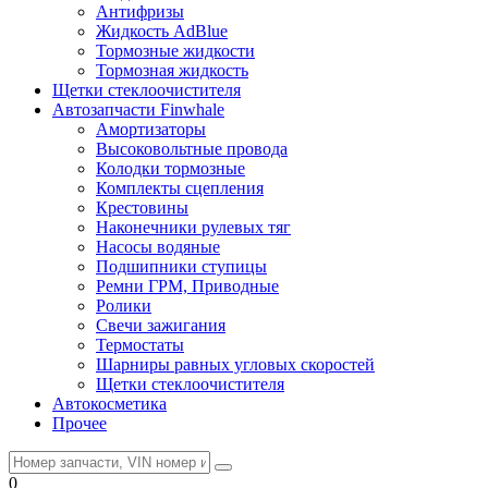
Антифризы
Жидкость AdBlue
Тормозные жидкости
Тормозная жидкость
Щетки стеклоочистителя
Автозапчасти Finwhale
Амортизаторы
Высоковольтные провода
Колодки тормозные
Комплекты сцепления
Крестовины
Наконечники рулевых тяг
Насосы водяные
Подшипники ступицы
Ремни ГРМ, Приводные
Ролики
Свечи зажигания
Термостаты
Шарниры равных угловых скоростей
Щетки стеклоочистителя
Автокосметика
Прочее
0