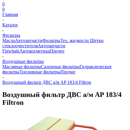
0
0
Главная
-
Каталог
-
Фильтры
Масла
Автозапчасти
Фильтры
Тех. жидкости
Щетки
стеклоочистителя
Автозапчасти
Finwhale
Автокосметика
Прочее
-
Воздушные фильтры
Масляные фильтры
Салонные фильтры
Гидравлические
фильтры
Топливные фильтры
Прочие
-
Воздушный фильтр ДВС а/м AP 183/4 Filtron
Воздушный фильтр ДВС а/м AP 183/4
Filtron