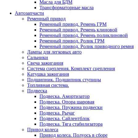
Масла для БДМ
Трансформаторные масла
Автозапчасти
Ременный привод
Ременный привод. Ремень ГРМ
Ременный привод. Ремень клиновой
Ременный привод. Ремень поликлиновой
Ременный привод. Ролик ГРМ
Ременный привод. Ролик приводного ремня
Лампы для легковых авто
Сальники
Свеча зажигания
Система сцепления. Комплект сцепления
Катушка зажигания
Подшипник. Подшипник ступицы
Топливная система.
Подвеска
Подвеска. Амортизатор
Подвеска. Опора шаровая
Подвеска. Пружина подвески
Подвеска. Рычаг
Подвеска. Сайлентблок
Подвеска. Тяга стабилизатора
Привод колеса
Привод колеса. Полуось в сборе