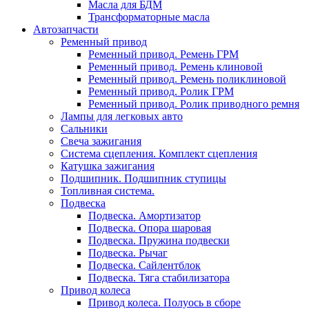
Масла для БДМ
Трансформаторные масла
Автозапчасти
Ременный привод
Ременный привод. Ремень ГРМ
Ременный привод. Ремень клиновой
Ременный привод. Ремень поликлиновой
Ременный привод. Ролик ГРМ
Ременный привод. Ролик приводного ремня
Лампы для легковых авто
Сальники
Свеча зажигания
Система сцепления. Комплект сцепления
Катушка зажигания
Подшипник. Подшипник ступицы
Топливная система.
Подвеска
Подвеска. Амортизатор
Подвеска. Опора шаровая
Подвеска. Пружина подвески
Подвеска. Рычаг
Подвеска. Сайлентблок
Подвеска. Тяга стабилизатора
Привод колеса
Привод колеса. Полуось в сборе