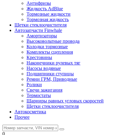
Антифризы
Жидкость AdBlue
Тормозные жидкости
Тормозная жидкость
Щетки стеклоочистителя
Автозапчасти Finwhale
Амортизаторы
Высоковольтные провода
Колодки тормозные
Комплекты сцепления
Крестовины
Наконечники рулевых тяг
Насосы водяные
Подшипники ступицы
Ремни ГРМ, Приводные
Ролики
Свечи зажигания
Термостаты
Шарниры равных угловых скоростей
Щетки стеклоочистителя
Автокосметика
Прочее
0