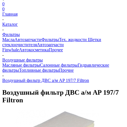
0
0
Главная
-
Каталог
-
Фильтры
Масла
Автозапчасти
Фильтры
Тех. жидкости
Щетки
стеклоочистителя
Автозапчасти
Finwhale
Автокосметика
Прочее
-
Воздушные фильтры
Масляные фильтры
Салонные фильтры
Гидравлические
фильтры
Топливные фильтры
Прочие
-
Воздушный фильтр ДВС а/м AP 197/7 Filtron
Воздушный фильтр ДВС а/м AP 197/7
Filtron