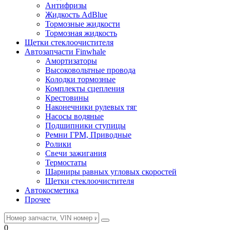
Антифризы
Жидкость AdBlue
Тормозные жидкости
Тормозная жидкость
Щетки стеклоочистителя
Автозапчасти Finwhale
Амортизаторы
Высоковольтные провода
Колодки тормозные
Комплекты сцепления
Крестовины
Наконечники рулевых тяг
Насосы водяные
Подшипники ступицы
Ремни ГРМ, Приводные
Ролики
Свечи зажигания
Термостаты
Шарниры равных угловых скоростей
Щетки стеклоочистителя
Автокосметика
Прочее
0