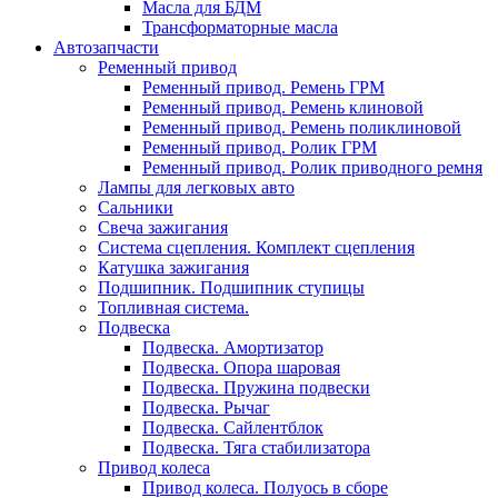
Масла для БДМ
Трансформаторные масла
Автозапчасти
Ременный привод
Ременный привод. Ремень ГРМ
Ременный привод. Ремень клиновой
Ременный привод. Ремень поликлиновой
Ременный привод. Ролик ГРМ
Ременный привод. Ролик приводного ремня
Лампы для легковых авто
Сальники
Свеча зажигания
Система сцепления. Комплект сцепления
Катушка зажигания
Подшипник. Подшипник ступицы
Топливная система.
Подвеска
Подвеска. Амортизатор
Подвеска. Опора шаровая
Подвеска. Пружина подвески
Подвеска. Рычаг
Подвеска. Сайлентблок
Подвеска. Тяга стабилизатора
Привод колеса
Привод колеса. Полуось в сборе