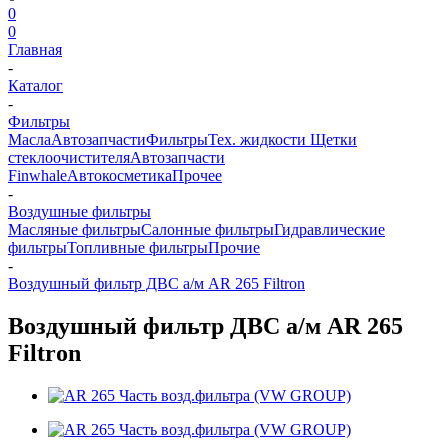
0
0
Главная
-
Каталог
-
Фильтры
Масла
Автозапчасти
Фильтры
Тех. жидкости
Щетки
стеклоочистителя
Автозапчасти
Finwhale
Автокосметика
Прочее
-
Воздушные фильтры
Масляные фильтры
Салонные фильтры
Гидравлические
фильтры
Топливные фильтры
Прочие
-
Воздушный фильтр ДВС а/м AR 265 Filtron
Воздушный фильтр ДВС а/м AR 265
Filtron