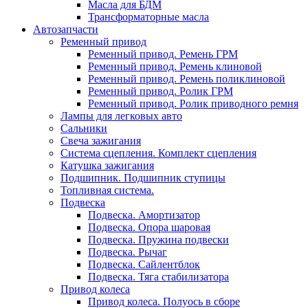
Масла для БДМ
Трансформаторные масла
Автозапчасти
Ременный привод
Ременный привод. Ремень ГРМ
Ременный привод. Ремень клиновой
Ременный привод. Ремень поликлиновой
Ременный привод. Ролик ГРМ
Ременный привод. Ролик приводного ремня
Лампы для легковых авто
Сальники
Свеча зажигания
Система сцепления. Комплект сцепления
Катушка зажигания
Подшипник. Подшипник ступицы
Топливная система.
Подвеска
Подвеска. Амортизатор
Подвеска. Опора шаровая
Подвеска. Пружина подвески
Подвеска. Рычаг
Подвеска. Сайлентблок
Подвеска. Тяга стабилизатора
Привод колеса
Привод колеса. Полуось в сборе