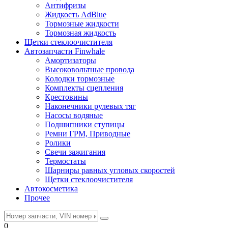
Антифризы
Жидкость AdBlue
Тормозные жидкости
Тормозная жидкость
Щетки стеклоочистителя
Автозапчасти Finwhale
Амортизаторы
Высоковольтные провода
Колодки тормозные
Комплекты сцепления
Крестовины
Наконечники рулевых тяг
Насосы водяные
Подшипники ступицы
Ремни ГРМ, Приводные
Ролики
Свечи зажигания
Термостаты
Шарниры равных угловых скоростей
Щетки стеклоочистителя
Автокосметика
Прочее
0