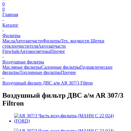
0
0
Главная
-
Каталог
-
Фильтры
Масла
Автозапчасти
Фильтры
Тех. жидкости
Щетки
стеклоочистителя
Автозапчасти
Finwhale
Автокосметика
Прочее
-
Воздушные фильтры
Масляные фильтры
Салонные фильтры
Гидравлические
фильтры
Топливные фильтры
Прочие
-
Воздушный фильтр ДВС а/м AR 307/3 Filtron
Воздушный фильтр ДВС а/м AR 307/3
Filtron