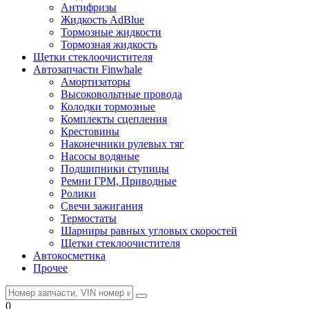
Антифризы
Жидкость AdBlue
Тормозные жидкости
Тормозная жидкость
Щетки стеклоочистителя
Автозапчасти Finwhale
Амортизаторы
Высоковольтные провода
Колодки тормозные
Комплекты сцепления
Крестовины
Наконечники рулевых тяг
Насосы водяные
Подшипники ступицы
Ремни ГРМ, Приводные
Ролики
Свечи зажигания
Термостаты
Шарниры равных угловых скоростей
Щетки стеклоочистителя
Автокосметика
Прочее
0