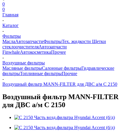
0
0
Главная
-
Каталог
-
Фильтры
Масла
Автозапчасти
Фильтры
Тех. жидкости
Щетки
стеклоочистителя
Автозапчасти
Finwhale
Автокосметика
Прочее
-
Воздушные фильтры
Масляные фильтры
Салонные фильтры
Гидравлические
фильтры
Топливные фильтры
Прочие
-
Воздушный фильтр MANN-FILTER для ДВС а/м C 2150
Воздушный фильтр MANN-FILTER
для ДВС а/м C 2150