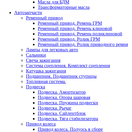
Масла для БДМ
Трансформаторные масла
Автозапчасти
Ременный привод
Ременный привод. Ремень ГРМ
Ременный привод. Ремень клиновой
Ременный привод. Ремень поликлиновой
Ременный привод. Ролик ГРМ
Ременный привод. Ролик приводного ремня
Лампы для легковых авто
Сальники
Свеча зажигания
Система сцепления. Комплект сцепления
Катушка зажигания
Подшипник. Подшипник ступицы
Топливная система.
Подвеска
Подвеска. Амортизатор
Подвеска. Опора шаровая
Подвеска. Пружина подвески
Подвеска. Рычаг
Подвеска. Сайлентблок
Подвеска. Тяга стабилизатора
Привод колеса
Привод колеса. Полуось в сборе