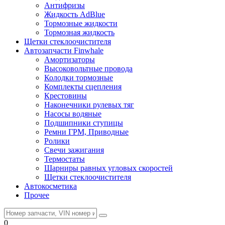
Антифризы
Жидкость AdBlue
Тормозные жидкости
Тормозная жидкость
Щетки стеклоочистителя
Автозапчасти Finwhale
Амортизаторы
Высоковольтные провода
Колодки тормозные
Комплекты сцепления
Крестовины
Наконечники рулевых тяг
Насосы водяные
Подшипники ступицы
Ремни ГРМ, Приводные
Ролики
Свечи зажигания
Термостаты
Шарниры равных угловых скоростей
Щетки стеклоочистителя
Автокосметика
Прочее
0