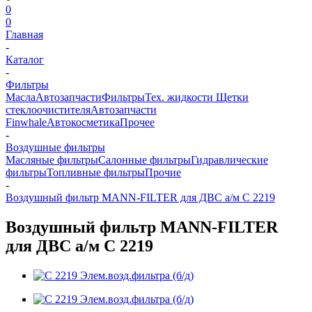
0
0
Главная
-
Каталог
-
Фильтры
Масла
Автозапчасти
Фильтры
Тех. жидкости
Щетки
стеклоочистителя
Автозапчасти
Finwhale
Автокосметика
Прочее
-
Воздушные фильтры
Масляные фильтры
Салонные фильтры
Гидравлические
фильтры
Топливные фильтры
Прочие
-
Воздушный фильтр MANN-FILTER для ДВС а/м C 2219
Воздушный фильтр MANN-FILTER
для ДВС а/м C 2219