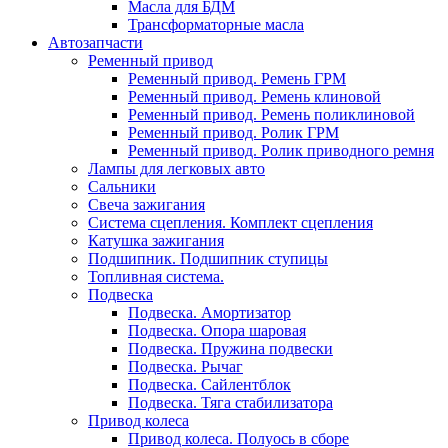
Масла для БДМ
Трансформаторные масла
Автозапчасти
Ременный привод
Ременный привод. Ремень ГРМ
Ременный привод. Ремень клиновой
Ременный привод. Ремень поликлиновой
Ременный привод. Ролик ГРМ
Ременный привод. Ролик приводного ремня
Лампы для легковых авто
Сальники
Свеча зажигания
Система сцепления. Комплект сцепления
Катушка зажигания
Подшипник. Подшипник ступицы
Топливная система.
Подвеска
Подвеска. Амортизатор
Подвеска. Опора шаровая
Подвеска. Пружина подвески
Подвеска. Рычаг
Подвеска. Сайлентблок
Подвеска. Тяга стабилизатора
Привод колеса
Привод колеса. Полуось в сборе