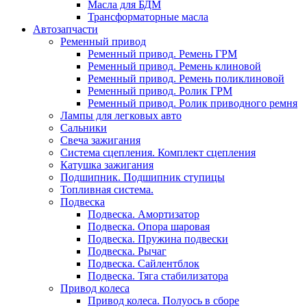
Масла для БДМ
Трансформаторные масла
Автозапчасти
Ременный привод
Ременный привод. Ремень ГРМ
Ременный привод. Ремень клиновой
Ременный привод. Ремень поликлиновой
Ременный привод. Ролик ГРМ
Ременный привод. Ролик приводного ремня
Лампы для легковых авто
Сальники
Свеча зажигания
Система сцепления. Комплект сцепления
Катушка зажигания
Подшипник. Подшипник ступицы
Топливная система.
Подвеска
Подвеска. Амортизатор
Подвеска. Опора шаровая
Подвеска. Пружина подвески
Подвеска. Рычаг
Подвеска. Сайлентблок
Подвеска. Тяга стабилизатора
Привод колеса
Привод колеса. Полуось в сборе