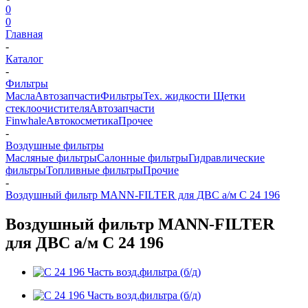
0
0
Главная
-
Каталог
-
Фильтры
Масла
Автозапчасти
Фильтры
Тех. жидкости
Щетки
стеклоочистителя
Автозапчасти
Finwhale
Автокосметика
Прочее
-
Воздушные фильтры
Масляные фильтры
Салонные фильтры
Гидравлические
фильтры
Топливные фильтры
Прочие
-
Воздушный фильтр MANN-FILTER для ДВС а/м C 24 196
Воздушный фильтр MANN-FILTER
для ДВС а/м C 24 196