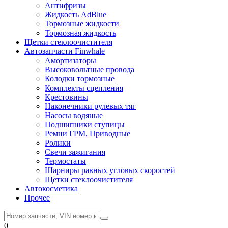
Антифризы
Жидкость AdBlue
Тормозные жидкости
Тормозная жидкость
Щетки стеклоочистителя
Автозапчасти Finwhale
Амортизаторы
Высоковольтные провода
Колодки тормозные
Комплекты сцепления
Крестовины
Наконечники рулевых тяг
Насосы водяные
Подшипники ступицы
Ремни ГРМ, Приводные
Ролики
Свечи зажигания
Термостаты
Шарниры равных угловых скоростей
Щетки стеклоочистителя
Автокосметика
Прочее
0