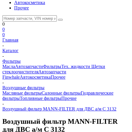
Автокосметика
Прочее
0
0
0
Главная
-
Каталог
-
Фильтры
Масла
Автозапчасти
Фильтры
Тех. жидкости
Щетки
стеклоочистителя
Автозапчасти
Finwhale
Автокосметика
Прочее
-
Воздушные фильтры
Масляные фильтры
Салонные фильтры
Гидравлические
фильтры
Топливные фильтры
Прочие
-
Воздушный фильтр MANN-FILTER для ДВС а/м C 3132
Воздушный фильтр MANN-FILTER
для ДВС а/м C 3132