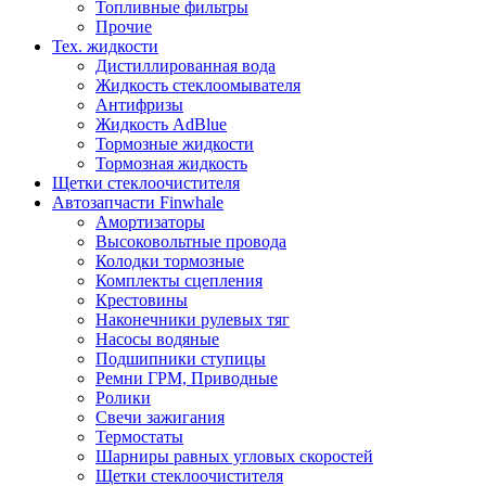
Топливные фильтры
Прочие
Тех. жидкости
Дистиллированная вода
Жидкость стеклоомывателя
Антифризы
Жидкость AdBlue
Тормозные жидкости
Тормозная жидкость
Щетки стеклоочистителя
Автозапчасти Finwhale
Амортизаторы
Высоковольтные провода
Колодки тормозные
Комплекты сцепления
Крестовины
Наконечники рулевых тяг
Насосы водяные
Подшипники ступицы
Ремни ГРМ, Приводные
Ролики
Свечи зажигания
Термостаты
Шарниры равных угловых скоростей
Щетки стеклоочистителя