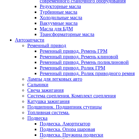
современного станочного оборудования
Редукторные масла
Турбинные масла
Холодильные масла
Вакуумные масла
Масла для БДМ
Трансформаторные масла
Автозапчасти
Ременный привод
Ременный привод. Ремень ГРМ
Ременный привод. Ремень клиновой
Ременный привод. Ремень поликлиновой
Ременный привод. Ролик ГРМ
Ременный привод. Ролик приводного ремня
Лампы для легковых авто
Сальники
Свеча зажигания
Система сцепления. Комплект сцепления
Катушка зажигания
Подшипник. Подшипник ступицы
Топливная система.
Подвеска
Подвеска. Амортизатор
Подвеска. Опора шаровая
Подвеска. Пружина подвески