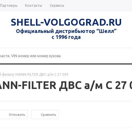
Партнеры
Контакты
Сервисы
SHELL-VOLGOGRAD.RU
Официальный дистрибьютор “Шелл”
с 1996 года
 фильтр MANN-FILTER ДВС а/м C 27 009
N-FILTER ДВС а/м C 27 
Отложить
Сравнить