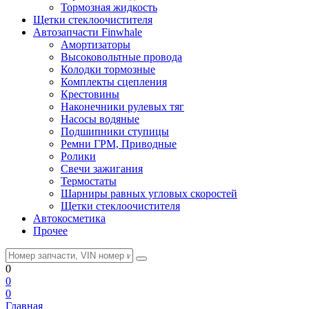
Тормозная жидкость
Щетки стеклоочистителя
Автозапчасти Finwhale
Амортизаторы
Высоковольтные провода
Колодки тормозные
Комплекты сцепления
Крестовины
Наконечники рулевых тяг
Насосы водяные
Подшипники ступицы
Ремни ГРМ, Приводные
Ролики
Свечи зажигания
Термостаты
Шарниры равных угловых скоростей
Щетки стеклоочистителя
Автокосметика
Прочее
0
0
0
Главная