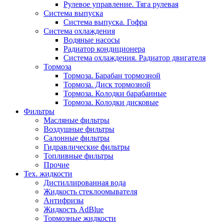
Рулевое управление. Тяга рулевая
Система выпуска
Система выпуска. Гофра
Система охлаждения
Водяные насосы
Радиатор кондиционера
Система охлаждения. Радиатор двигателя
Тормоза
Тормоза. Барабан тормозной
Тормоза. Диск тормозной
Тормоза. Колодки барабанные
Тормоза. Колодки дисковые
Фильтры
Масляные фильтры
Воздушные фильтры
Салонные фильтры
Гидравлические фильтры
Топливные фильтры
Прочие
Тех. жидкости
Дистиллированная вода
Жидкость стеклоомывателя
Антифризы
Жидкость AdBlue
Тормозные жидкости