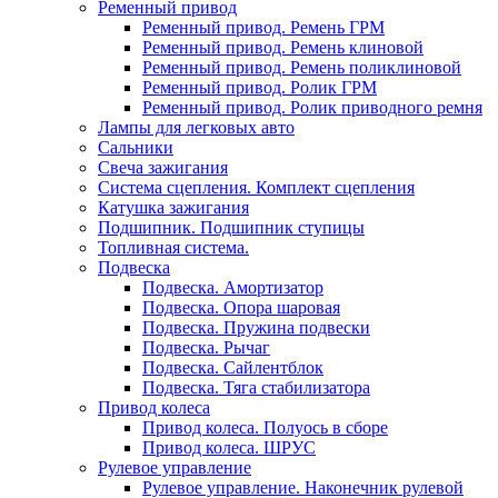
Ременный привод
Ременный привод. Ремень ГРМ
Ременный привод. Ремень клиновой
Ременный привод. Ремень поликлиновой
Ременный привод. Ролик ГРМ
Ременный привод. Ролик приводного ремня
Лампы для легковых авто
Сальники
Свеча зажигания
Система сцепления. Комплект сцепления
Катушка зажигания
Подшипник. Подшипник ступицы
Топливная система.
Подвеска
Подвеска. Амортизатор
Подвеска. Опора шаровая
Подвеска. Пружина подвески
Подвеска. Рычаг
Подвеска. Сайлентблок
Подвеска. Тяга стабилизатора
Привод колеса
Привод колеса. Полуось в сборе
Привод колеса. ШРУС
Рулевое управление
Рулевое управление. Наконечник рулевой