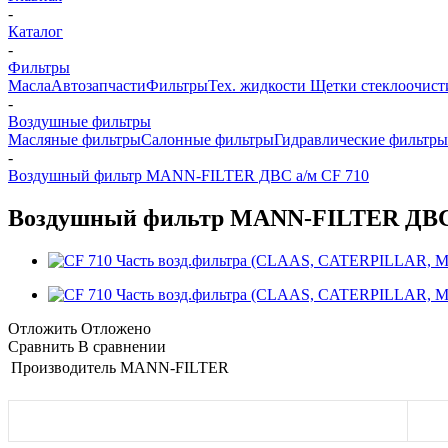
-
Каталог
-
Фильтры
Масла
Автозапчасти
Фильтры
Тех. жидкости
Щетки стеклоочист
-
Воздушные фильтры
Масляные фильтры
Салонные фильтры
Гидравлические фильтры
-
Воздушный фильтр MANN-FILTER ДВС а/м CF 710
Воздушный фильтр MANN-FILTER ДВС 
Отложить
Отложено
Сравнить
В сравнении
Производитель
MANN-FILTER