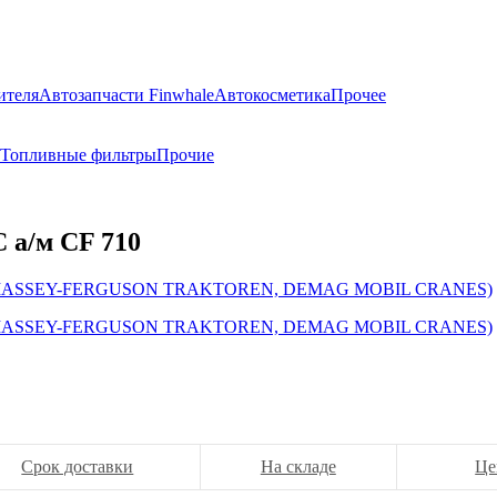
ителя
Автозапчасти Finwhale
Автокосметика
Прочее
Топливные фильтры
Прочие
а/м CF 710
Срок доставки
На складе
Це