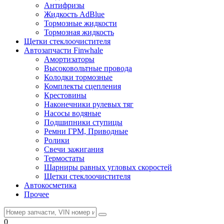
Антифризы
Жидкость AdBlue
Тормозные жидкости
Тормозная жидкость
Щетки стеклоочистителя
Автозапчасти Finwhale
Амортизаторы
Высоковольтные провода
Колодки тормозные
Комплекты сцепления
Крестовины
Наконечники рулевых тяг
Насосы водяные
Подшипники ступицы
Ремни ГРМ, Приводные
Ролики
Свечи зажигания
Термостаты
Шарниры равных угловых скоростей
Щетки стеклоочистителя
Автокосметика
Прочее
0