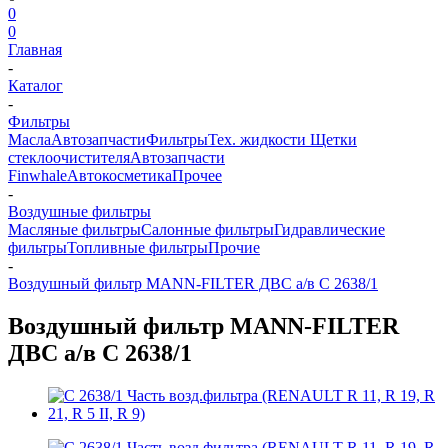
0
0
Главная
-
Каталог
-
Фильтры
Масла
Автозапчасти
Фильтры
Тех. жидкости
Щетки
стеклоочистителя
Автозапчасти
Finwhale
Автокосметика
Прочее
-
Воздушные фильтры
Масляные фильтры
Салонные фильтры
Гидравлические
фильтры
Топливные фильтры
Прочие
-
Воздушный фильтр MANN-FILTER ДВС а/в C 2638/1
Воздушный фильтр MANN-FILTER
ДВС а/в C 2638/1