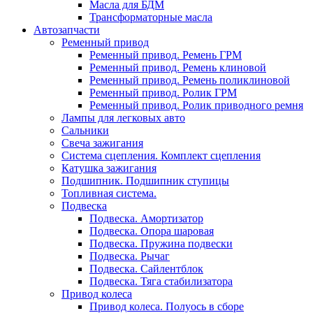
Масла для БДМ
Трансформаторные масла
Автозапчасти
Ременный привод
Ременный привод. Ремень ГРМ
Ременный привод. Ремень клиновой
Ременный привод. Ремень поликлиновой
Ременный привод. Ролик ГРМ
Ременный привод. Ролик приводного ремня
Лампы для легковых авто
Сальники
Свеча зажигания
Система сцепления. Комплект сцепления
Катушка зажигания
Подшипник. Подшипник ступицы
Топливная система.
Подвеска
Подвеска. Амортизатор
Подвеска. Опора шаровая
Подвеска. Пружина подвески
Подвеска. Рычаг
Подвеска. Сайлентблок
Подвеска. Тяга стабилизатора
Привод колеса
Привод колеса. Полуось в сборе