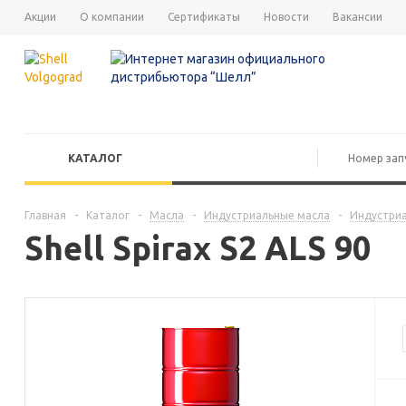
Акции
О компании
Сертификаты
Новости
Вакансии
КАТАЛОГ
Главная
-
Каталог
-
Масла
-
Индустриальные масла
-
Индустриа
Shell Spirax S2 ALS 90