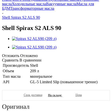
масла
Холодильные масла
Вакуумные масла
Масла для
БДМ
Трансформаторные масла
-
Shell Spirax S2 ALS 90
Shell Spirax S2 ALS 90
Отложить
Отложено
Сравнить
В сравнении
Производитель
Shell
Объем
209 л
Тип масла
минеральное
API
GL-5 Limited Slip (повышенное трение)
Срок доставки
Цена
На складе
Оригинал