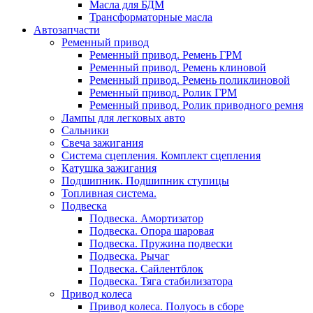
Масла для БДМ
Трансформаторные масла
Автозапчасти
Ременный привод
Ременный привод. Ремень ГРМ
Ременный привод. Ремень клиновой
Ременный привод. Ремень поликлиновой
Ременный привод. Ролик ГРМ
Ременный привод. Ролик приводного ремня
Лампы для легковых авто
Сальники
Свеча зажигания
Система сцепления. Комплект сцепления
Катушка зажигания
Подшипник. Подшипник ступицы
Топливная система.
Подвеска
Подвеска. Амортизатор
Подвеска. Опора шаровая
Подвеска. Пружина подвески
Подвеска. Рычаг
Подвеска. Сайлентблок
Подвеска. Тяга стабилизатора
Привод колеса
Привод колеса. Полуось в сборе