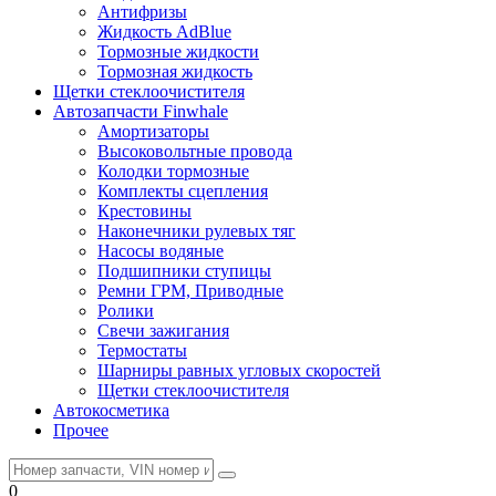
Антифризы
Жидкость AdBlue
Тормозные жидкости
Тормозная жидкость
Щетки стеклоочистителя
Автозапчасти Finwhale
Амортизаторы
Высоковольтные провода
Колодки тормозные
Комплекты сцепления
Крестовины
Наконечники рулевых тяг
Насосы водяные
Подшипники ступицы
Ремни ГРМ, Приводные
Ролики
Свечи зажигания
Термостаты
Шарниры равных угловых скоростей
Щетки стеклоочистителя
Автокосметика
Прочее
0