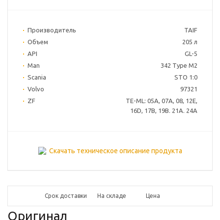
Производитель
TAIF
Объем
205 л
API
GL-5
Man
342 Type M2
Scania
STO 1:0
Volvo
97321
ZF
TE-ML: 05A, 07A, 08, 12E,
16D, 17B, 19B. 21A. 24A
Скачать техническое описание продукта
Срок доставки
На складе
Цена
Оригинал