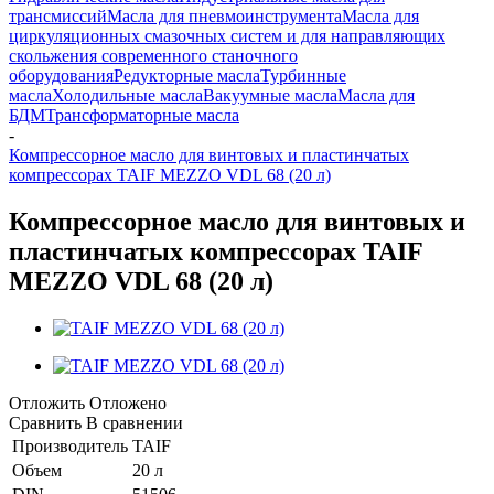
трансмиссий
Масла для пневмоинструмента
Масла для
циркуляционных смазочных систем и для направляющих
скольжения современного станочного
оборудования
Редукторные масла
Турбинные
масла
Холодильные масла
Вакуумные масла
Масла для
БДМ
Трансформаторные масла
-
Компрессорное масло для винтовых и пластинчатых
компрессорах TAIF MEZZO VDL 68 (20 л)
Компрессорное масло для винтовых и
пластинчатых компрессорах TAIF
MEZZO VDL 68 (20 л)
Отложить
Отложено
Сравнить
В сравнении
Производитель
TAIF
Объем
20 л