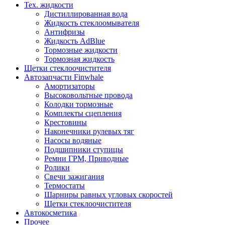
Тех. жидкости
Дистиллированная вода
Жидкость стеклоомывателя
Антифризы
Жидкость AdBlue
Тормозные жидкости
Тормозная жидкость
Щетки стеклоочистителя
Автозапчасти Finwhale
Амортизаторы
Высоковольтные провода
Колодки тормозные
Комплекты сцепления
Крестовины
Наконечники рулевых тяг
Насосы водяные
Подшипники ступицы
Ремни ГРМ, Приводные
Ролики
Свечи зажигания
Термостаты
Шарниры равных угловых скоростей
Щетки стеклоочистителя
Автокосметика
Прочее