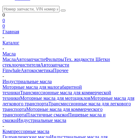
0
0
0
Главная
-
Каталог
-
Масла
Масла
Автозапчасти
Фильтры
Тех. жидкости
Щетки
стеклоочистителя
Автозапчасти
Finwhale
Автокосметика
Прочее
-
Индустриальные масла
Моторные масла для малогабаритной
техники
Трансмиссионные масла для коммерческой
техники
Моторные масла для мотоциклов
Моторные масла для
легкового транспорта
Трансмиссионные масла для легкового
транспорта
Моторные масла для коммерческого
транспорта
Пластичные смазки
Пищевые масла и
смазки
Индустриальные масла
-
Компрессорные масла
Гидравлические масла
Индустриальные масла для