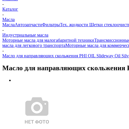
-
Каталог
-
Масла
Масла
Автозапчасти
Фильтры
Тех. жидкости
Щетки стеклоочист
-
Индустриальные масла
Моторные масла для малогабаритной техники
Трансмиссионные
масла для легкового транспорта
Моторные масла для коммерчес
-
Масло для направляющих скольжения PHI OIL Slideway Oil Silve
Масло для направляющих скольжения PHI