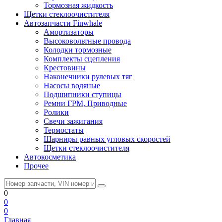
Тормозная жидкость
Щетки стеклоочистителя
Автозапчасти Finwhale
Амортизаторы
Высоковольтные провода
Колодки тормозные
Комплекты сцепления
Крестовины
Наконечники рулевых тяг
Насосы водяные
Подшипники ступицы
Ремни ГРМ, Приводные
Ролики
Свечи зажигания
Термостаты
Шарниры равных угловых скоростей
Щетки стеклоочистителя
Автокосметика
Прочее
0
0
0
Главная