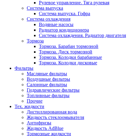
Рулевое управление. Тяга рулевая
Система выпуска
Система выпуска. Гофра
Система охлаждения
Водяные насосы
Радиатор кондиционера
Система охлаждения. Радиатор двигателя
Тормоза
Тормоза. Барабан тормозной
Тормоза. Диск тормозной
Тормоза. Колодки барабанные
Тормоза. Колодки дисковые
Фильтры
Масляные фильтры
Воздушные фильтры
Салонные фильтры
Гидравлические фильтры
Топливные фильтры
Прочие
Тех. жидкости
Дистиллированная вода
Жидкость стеклоомывателя
Антифризы
Жидкость AdBlue
Тормозные жидкости