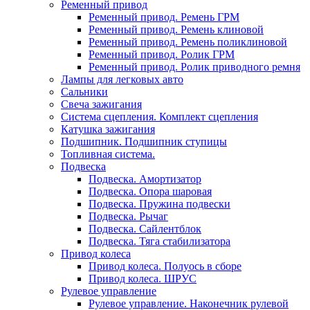
Ременный привод
Ременный привод. Ремень ГРМ
Ременный привод. Ремень клиновой
Ременный привод. Ремень поликлиновой
Ременный привод. Ролик ГРМ
Ременный привод. Ролик приводного ремня
Лампы для легковых авто
Сальники
Свеча зажигания
Система сцепления. Комплект сцепления
Катушка зажигания
Подшипник. Подшипник ступицы
Топливная система.
Подвеска
Подвеска. Амортизатор
Подвеска. Опора шаровая
Подвеска. Пружина подвески
Подвеска. Рычаг
Подвеска. Сайлентблок
Подвеска. Тяга стабилизатора
Привод колеса
Привод колеса. Полуось в сборе
Привод колеса. ШРУС
Рулевое управление
Рулевое управление. Наконечник рулевой