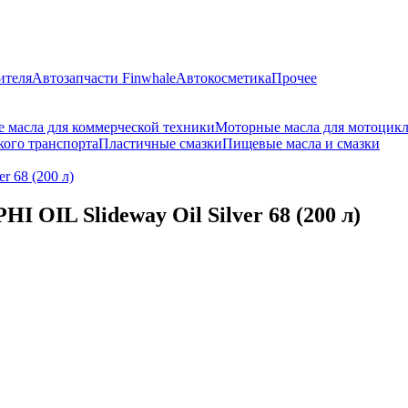
ителя
Автозапчасти Finwhale
Автокосметика
Прочее
 масла для коммерческой техники
Моторные масла для мотоцик
кого транспорта
Пластичные смазки
Пищевые масла и смазки
r 68 (200 л)
 OIL Slideway Oil Silver 68 (200 л)