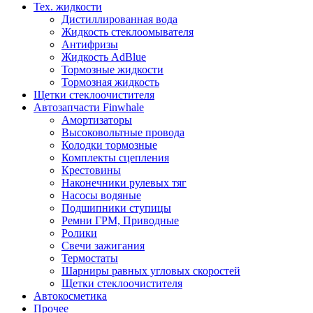
Тех. жидкости
Дистиллированная вода
Жидкость стеклоомывателя
Антифризы
Жидкость AdBlue
Тормозные жидкости
Тормозная жидкость
Щетки стеклоочистителя
Автозапчасти Finwhale
Амортизаторы
Высоковольтные провода
Колодки тормозные
Комплекты сцепления
Крестовины
Наконечники рулевых тяг
Насосы водяные
Подшипники ступицы
Ремни ГРМ, Приводные
Ролики
Свечи зажигания
Термостаты
Шарниры равных угловых скоростей
Щетки стеклоочистителя
Автокосметика
Прочее