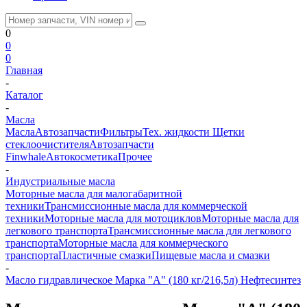
0
0
0
Главная
-
Каталог
-
Масла
Масла
Автозапчасти
Фильтры
Тех. жидкости
Щетки
стеклоочистителя
Автозапчасти
Finwhale
Автокосметика
Прочее
-
Индустриальные масла
Моторные масла для малогабаритной
техники
Трансмиссионные масла для коммерческой
техники
Моторные масла для мотоциклов
Моторные масла для
легкового транспорта
Трансмиссионные масла для легкового
транспорта
Моторные масла для коммерческого
транспорта
Пластичные смазки
Пищевые масла и смазки
-
Масло гидравлическое Марка "А" (180 кг/216,5л) Нефтесинтез