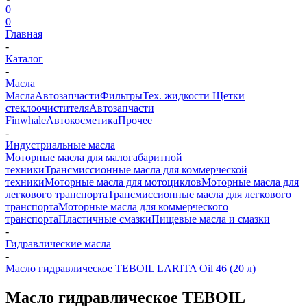
0
0
Главная
-
Каталог
-
Масла
Масла
Автозапчасти
Фильтры
Тех. жидкости
Щетки
стеклоочистителя
Автозапчасти
Finwhale
Автокосметика
Прочее
-
Индустриальные масла
Моторные масла для малогабаритной
техники
Трансмиссионные масла для коммерческой
техники
Моторные масла для мотоциклов
Моторные масла для
легкового транспорта
Трансмиссионные масла для легкового
транспорта
Моторные масла для коммерческого
транспорта
Пластичные смазки
Пищевые масла и смазки
-
Гидравлические масла
-
Масло гидравлическое TEBOIL LARITA Oil 46 (20 л)
Масло гидравлическое TEBOIL