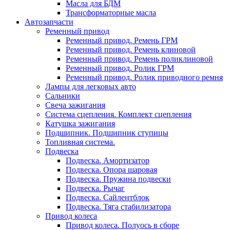
Масла для БДМ
Трансформаторные масла
Автозапчасти
Ременный привод
Ременный привод. Ремень ГРМ
Ременный привод. Ремень клиновой
Ременный привод. Ремень поликлиновой
Ременный привод. Ролик ГРМ
Ременный привод. Ролик приводного ремня
Лампы для легковых авто
Сальники
Свеча зажигания
Система сцепления. Комплект сцепления
Катушка зажигания
Подшипник. Подшипник ступицы
Топливная система.
Подвеска
Подвеска. Амортизатор
Подвеска. Опора шаровая
Подвеска. Пружина подвески
Подвеска. Рычаг
Подвеска. Сайлентблок
Подвеска. Тяга стабилизатора
Привод колеса
Привод колеса. Полуось в сборе