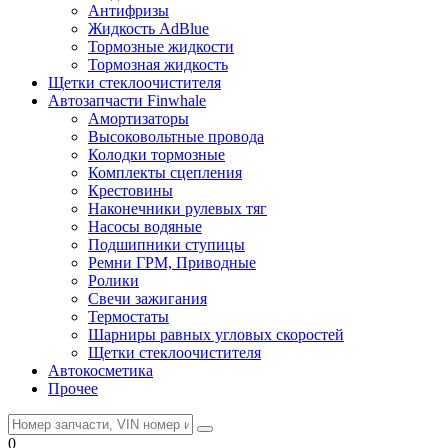
Антифризы
Жидкость AdBlue
Тормозные жидкости
Тормозная жидкость
Щетки стеклоочистителя
Автозапчасти Finwhale
Амортизаторы
Высоковольтные провода
Колодки тормозные
Комплекты сцепления
Крестовины
Наконечники рулевых тяг
Насосы водяные
Подшипники ступицы
Ремни ГРМ, Приводные
Ролики
Свечи зажигания
Термостаты
Шарниры равных угловых скоростей
Щетки стеклоочистителя
Автокосметика
Прочее
0