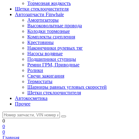
Тормозная жидкость
Щетки стеклоочистителя
Автозапчасти Finwhale
Амортизаторы
Высоковольтные провода
Колодки тормозные
Комплекты сцепления
Крестовины
Наконечники рулевых тяг
Насосы водяные
Подшипники ступицы
Ремни ГРМ, Приводные
Ролики
Свечи зажигания
Термостаты
Шарниры равных угловых скоростей
Щетки стеклоочистителя
Автокосметика
Прочее
0
0
0
Главная