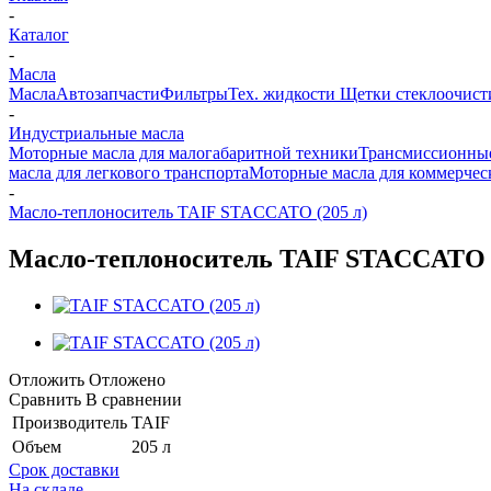
-
Каталог
-
Масла
Масла
Автозапчасти
Фильтры
Тех. жидкости
Щетки стеклоочист
-
Индустриальные масла
Моторные масла для малогабаритной техники
Трансмиссионные
масла для легкового транспорта
Моторные масла для коммерчес
-
Масло-теплоноситель TAIF STACCATO (205 л)
Масло-теплоноситель TAIF STACCATO (
Отложить
Отложено
Сравнить
В сравнении
Производитель
TAIF
Объем
205 л
Срок доставки
На складе