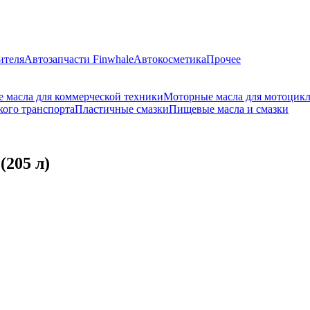
ителя
Автозапчасти Finwhale
Автокосметика
Прочее
 масла для коммерческой техники
Моторные масла для мотоцик
кого транспорта
Пластичные смазки
Пищевые масла и смазки
205 л)