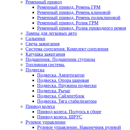
Ременный привод
Ременный привод. Ремень ГРМ
Ременный привод. Ремень клиновой
Ременный привод. Ремень поликлиновой
Ременный привод. Ролик ГРМ
Ременный привод. Ролик приводного ремня
Лампы для легковых авто
Сальники
Свеча зажигания
Система сцепления. Комплект сцепления
Катушка зажигания
Подшипник. Подшипник ступицы
Топливная система.
Подвеска
Подвеска. Амортизатор
Подвеска. Опора шаровая
Подвеска. Пружина подвески
Подвеска. Рычаг
Подвеска. Сайлентблок
Подвеска. Тяга стабилизатора
Привод колеса
Привод колеса. Полуось в сборе
Привод колеса. ШРУС
Рулевое управление
Рулевое управление. Наконечник рулевой