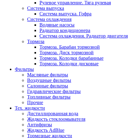
Рулевое управление. Тяга рулевая
Система выпуска
Система выпуска. Гофра
Система охлаждения
Водяные насосы
Радиатор кондиционера
Система охлаждения. Радиатор двигателя
Тормоза
Тормоза. Барабан тормозной
Тормоза. Диск тормозной
Тормоза. Колодки барабанные
Тормоза. Колодки дисковые
Фильтры
Масляные фильтры
Воздушные фильтры
Салонные фильтры
Гидравлические фильтры
Топливные фильтры
Прочие
Тех. жидкости
Дистиллированная вода
Жидкость стеклоомывателя
Антифризы
Жидкость AdBlue
Тормозные жидкости