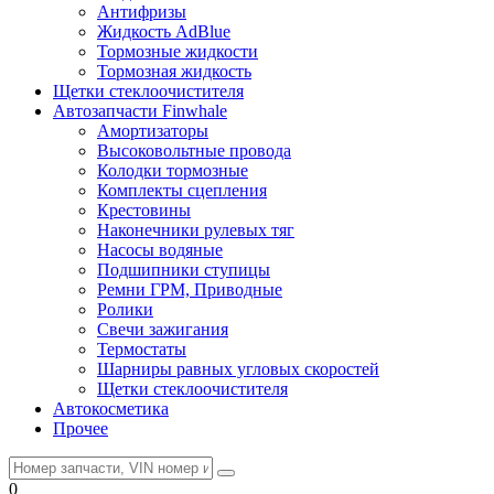
Антифризы
Жидкость AdBlue
Тормозные жидкости
Тормозная жидкость
Щетки стеклоочистителя
Автозапчасти Finwhale
Амортизаторы
Высоковольтные провода
Колодки тормозные
Комплекты сцепления
Крестовины
Наконечники рулевых тяг
Насосы водяные
Подшипники ступицы
Ремни ГРМ, Приводные
Ролики
Свечи зажигания
Термостаты
Шарниры равных угловых скоростей
Щетки стеклоочистителя
Автокосметика
Прочее
0