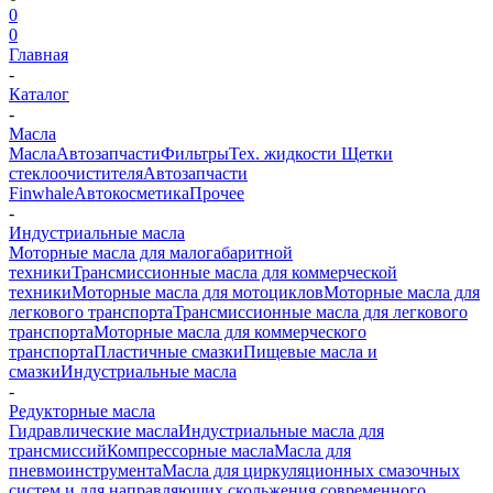
0
0
Главная
-
Каталог
-
Масла
Масла
Автозапчасти
Фильтры
Тех. жидкости
Щетки
стеклоочистителя
Автозапчасти
Finwhale
Автокосметика
Прочее
-
Индустриальные масла
Моторные масла для малогабаритной
техники
Трансмиссионные масла для коммерческой
техники
Моторные масла для мотоциклов
Моторные масла для
легкового транспорта
Трансмиссионные масла для легкового
транспорта
Моторные масла для коммерческого
транспорта
Пластичные смазки
Пищевые масла и
смазки
Индустриальные масла
-
Редукторные масла
Гидравлические масла
Индустриальные масла для
трансмиссий
Компрессорные масла
Масла для
пневмоинструмента
Масла для циркуляционных смазочных
систем и для направляющих скольжения современного