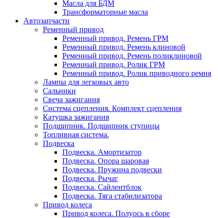
Масла для БДМ
Трансформаторные масла
Автозапчасти
Ременный привод
Ременный привод. Ремень ГРМ
Ременный привод. Ремень клиновой
Ременный привод. Ремень поликлиновой
Ременный привод. Ролик ГРМ
Ременный привод. Ролик приводного ремня
Лампы для легковых авто
Сальники
Свеча зажигания
Система сцепления. Комплект сцепления
Катушка зажигания
Подшипник. Подшипник ступицы
Топливная система.
Подвеска
Подвеска. Амортизатор
Подвеска. Опора шаровая
Подвеска. Пружина подвески
Подвеска. Рычаг
Подвеска. Сайлентблок
Подвеска. Тяга стабилизатора
Привод колеса
Привод колеса. Полуось в сборе