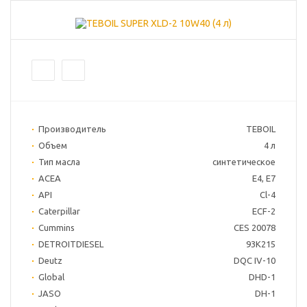
Производитель
TEBOIL
Объем
4 л
Тип масла
синтетическое
ACEA
E4, E7
API
Cl-4
Caterpillar
ECF-2
Cummins
CES 20078
DETROITDIESEL
93K215
Deutz
DQC IV-10
Global
DHD-1
JASO
DH-1