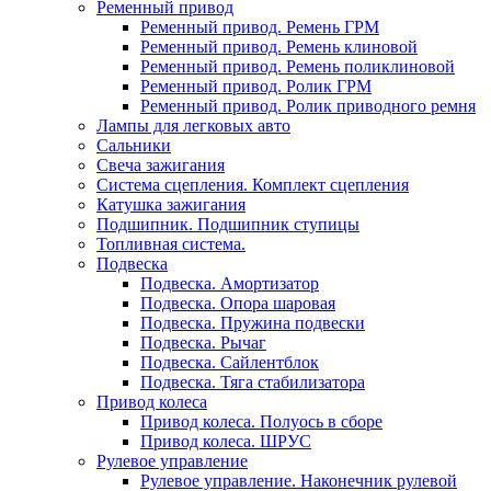
Ременный привод
Ременный привод. Ремень ГРМ
Ременный привод. Ремень клиновой
Ременный привод. Ремень поликлиновой
Ременный привод. Ролик ГРМ
Ременный привод. Ролик приводного ремня
Лампы для легковых авто
Сальники
Свеча зажигания
Система сцепления. Комплект сцепления
Катушка зажигания
Подшипник. Подшипник ступицы
Топливная система.
Подвеска
Подвеска. Амортизатор
Подвеска. Опора шаровая
Подвеска. Пружина подвески
Подвеска. Рычаг
Подвеска. Сайлентблок
Подвеска. Тяга стабилизатора
Привод колеса
Привод колеса. Полуось в сборе
Привод колеса. ШРУС
Рулевое управление
Рулевое управление. Наконечник рулевой