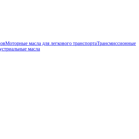
лов
Моторные масла для легкового транспорта
Трансмиссионные
устриальные масла