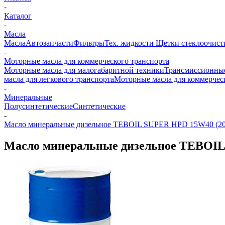
-
Каталог
-
Масла
Масла
Автозапчасти
Фильтры
Тех. жидкости
Щетки стеклоочист
-
Моторные масла для коммерческого транспорта
Моторные масла для малогабаритной техники
Трансмиссионные
масла для легкового транспорта
Моторные масла для коммерчес
-
Минеральные
Полусинтетические
Синтетические
-
Масло минеральные дизельное TEBOIL SUPER HPD 15W40 (209
Масло минеральные дизельное TEBOIL 