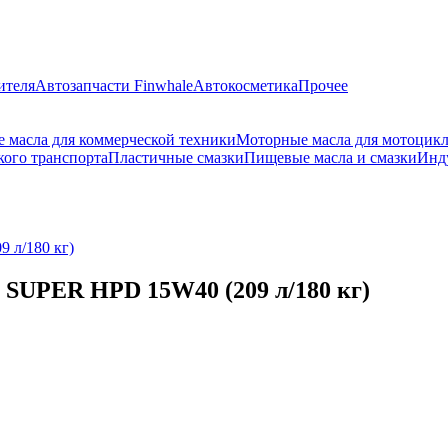
ителя
Автозапчасти Finwhale
Автокосметика
Прочее
 масла для коммерческой техники
Моторные масла для мотоцик
кого транспорта
Пластичные смазки
Пищевые масла и смазки
Инд
 л/180 кг)
SUPER HPD 15W40 (209 л/180 кг)