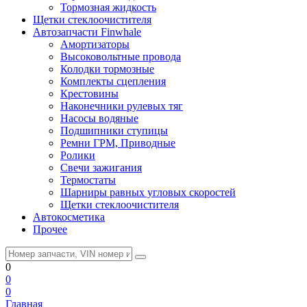
Тормозная жидкость
Щетки стеклоочистителя
Автозапчасти Finwhale
Амортизаторы
Высоковольтные провода
Колодки тормозные
Комплекты сцепления
Крестовины
Наконечники рулевых тяг
Насосы водяные
Подшипники ступицы
Ремни ГРМ, Приводные
Ролики
Свечи зажигания
Термостаты
Шарниры равных угловых скоростей
Щетки стеклоочистителя
Автокосметика
Прочее
0
0
0
Главная