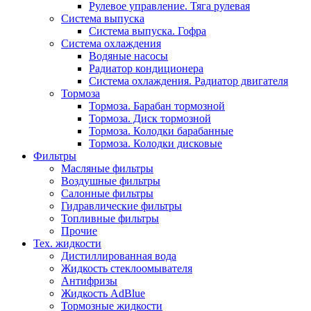
Рулевое управление. Тяга рулевая
Система выпуска
Система выпуска. Гофра
Система охлаждения
Водяные насосы
Радиатор кондиционера
Система охлаждения. Радиатор двигателя
Тормоза
Тормоза. Барабан тормозной
Тормоза. Диск тормозной
Тормоза. Колодки барабанные
Тормоза. Колодки дисковые
Фильтры
Масляные фильтры
Воздушные фильтры
Салонные фильтры
Гидравлические фильтры
Топливные фильтры
Прочие
Тех. жидкости
Дистиллированная вода
Жидкость стеклоомывателя
Антифризы
Жидкость AdBlue
Тормозные жидкости