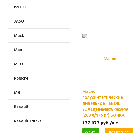
IVECO
JASO
Mack
Man
MTU
Porsche
Масло
MB
полусинтетические
дизельное TEBOIL
Renault
SUPER HPD ECV 10W40
(203 л/175 кг) БОЧКА
RenaultTrucks
177 077
руб.
/шт
КУПИТЬ
ПОДРОБНЕЕ