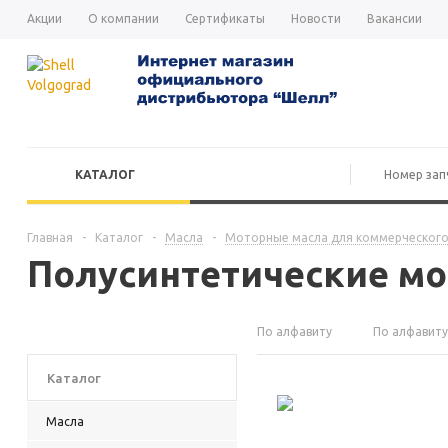
Акции
О компании
Сертификаты
Новости
Вакансии
КАТАЛОГ
Главная
-
Каталог
-
Масла
-
Моторные масла для коммерческого
Полусинтетические мо
По алфавиту
По алфавиту
Каталог
Масла